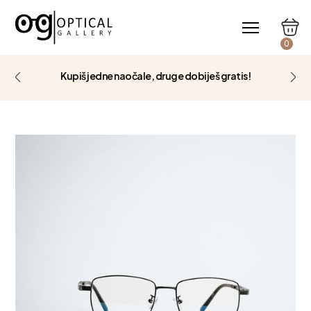
0
Kupiš jedne naočale, druge dobiješ gratis!