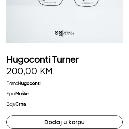
Hugoconti Turner
200,00
KM
Brend
Hugoconti
Spol
Muške
Boja
Crna
Dodaj u korpu