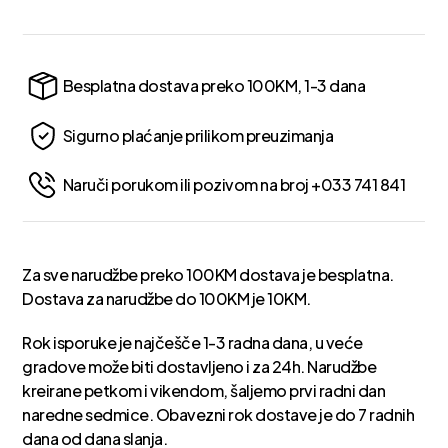
Besplatna dostava preko 100KM, 1-3 dana
Sigurno plaćanje prilikom preuzimanja
Naruči porukom ili pozivom na broj +033 741 841
Za sve narudžbe preko 100KM dostava je besplatna.
Dostava za narudžbe do 100KM je 10KM.
Rok isporuke je najčešče 1-3 radna dana, u veće
gradove može biti dostavljeno i za 24h. Narudžbe
kreirane petkom i vikendom, šaljemo prvi radni dan
naredne sedmice. Obavezni rok dostave je do 7 radnih
dana od dana slanja.