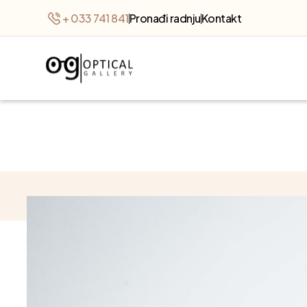
+ 033 741 841
Pronađi radnju
Kontakt