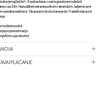
oruke je najčešče 1-3 radna dana, u veće gradove može biti
jeno i za 24h. Narudžbe kreirane petkom i vikendom, šaljemo prvi
an naredne sedmice. Obavezni rok dostave je do 7 radnih dana od
anja.
 možete izvršiti:
nje po preuzimanju
je lično u poslovnici
NCIJA
AVA I PLAĆANJE