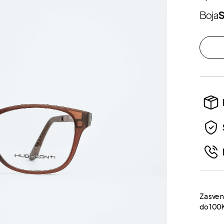
Boja
Za sve 
do 100K