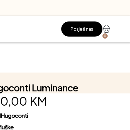
Posjeti nas
0
goconti Luminance
0,00
KM
d
Hugoconti
Muške