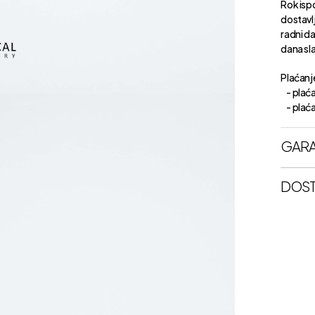
Rok isp
dostavl
radni d
dana sl
Plaćanje
- plaća
- plaćan
GARA
DOST