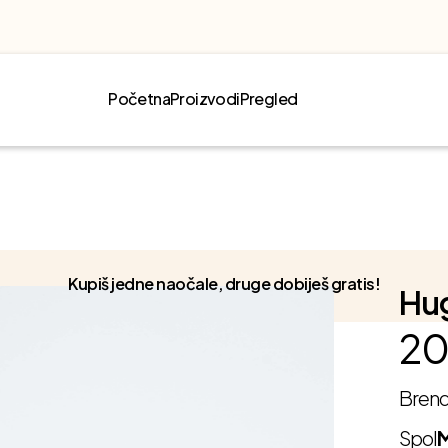
Početna
Proizvodi
Pregled
Kupiš jedne naočale, druge dobiješ gratis!
Hu
20
Bren
Spol