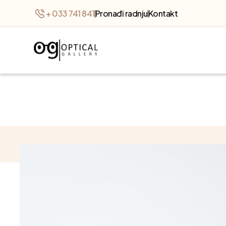
+ 033 741 841
Pronađi radnju
Kontakt