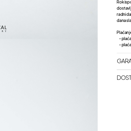
Rok isp
dostavl
radni d
dana sl
Plaćanje
- plaća
- plaćan
GARA
DOST