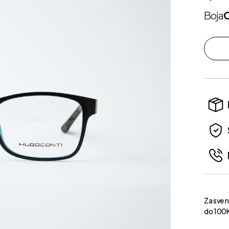
Boja
Za sve 
do 100K