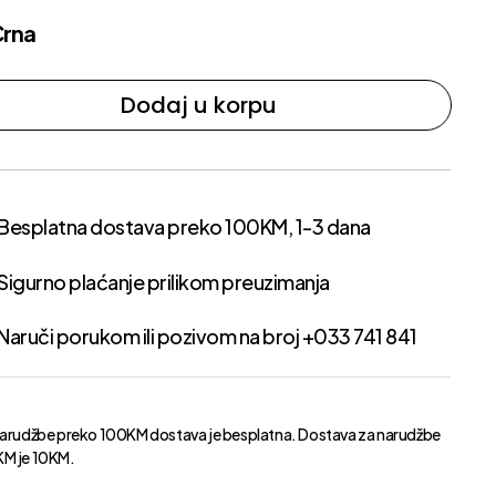
Crna
Dodaj u korpu
Besplatna dostava preko 100KM, 1-3 dana
Sigurno plaćanje prilikom preuzimanja
Naruči porukom ili pozivom na broj +033 741 841
narudžbe preko 100KM dostava je besplatna. Dostava za narudžbe
M je 10KM.