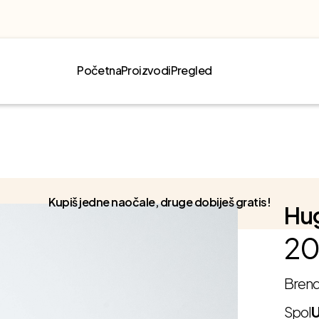
Početna
Proizvodi
Pregled
Kupiš jedne naočale, druge dobiješ gratis!
Hug
20
Bren
Spol
U