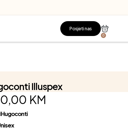
Posjeti nas
0
oconti Illuspex
0,00
KM
d
Hugoconti
nisex