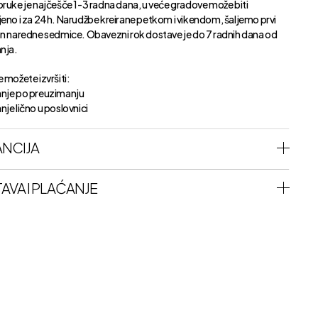
oruke je najčešče 1-3 radna dana, u veće gradove može biti
jeno i za 24h. Narudžbe kreirane petkom i vikendom, šaljemo prvi
an naredne sedmice. Obavezni rok dostave je do 7 radnih dana od
anja.
 možete izvršiti:
nje po preuzimanju
je lično u poslovnici
NCIJA
AVA I PLAĆANJE