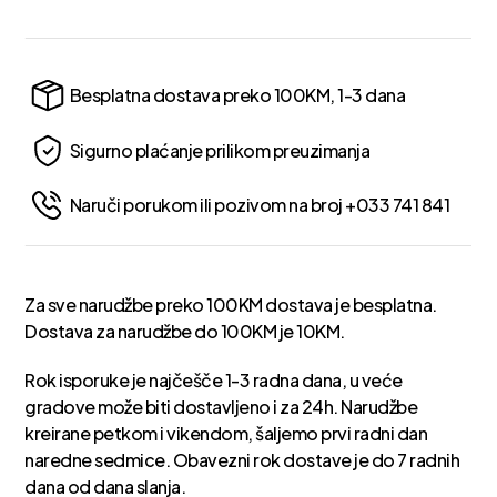
Besplatna dostava preko 100KM, 1-3 dana
Sigurno plaćanje prilikom preuzimanja
Naruči porukom ili pozivom na broj +033 741 841
Za sve narudžbe preko 100KM dostava je besplatna.
Dostava za narudžbe do 100KM je 10KM.
Rok isporuke je najčešče 1-3 radna dana, u veće
gradove može biti dostavljeno i za 24h. Narudžbe
kreirane petkom i vikendom, šaljemo prvi radni dan
naredne sedmice. Obavezni rok dostave je do 7 radnih
dana od dana slanja.