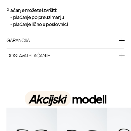
Plaćanje možete izvršiti:
- plaćanje po preuzimanju
- plaćanje lično u poslovnici
GARANCIJA
DOSTAVA I PLAĆANJE
Akcijski
modeli