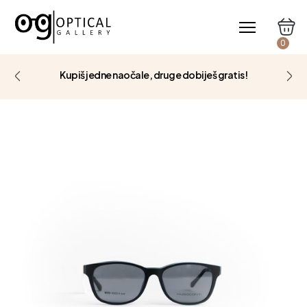
0
Kupiš jedne naočale, druge dobiješ gratis!