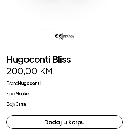
Hugoconti Bliss
200,00
KM
Brend
Hugoconti
Spol
Muške
Boja
Crna
Dodaj u korpu