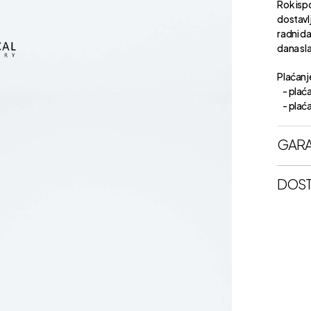
Rok isp
dostavl
radni d
dana sl
Plaćanje
- plaća
- plaćan
GARA
DOST