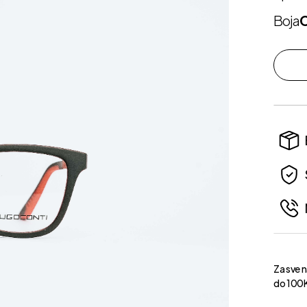
Boja
Za sve 
do 100K