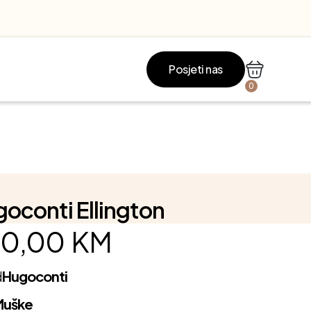
Posjeti nas
0
oconti Ellington
0,00
KM
d
Hugoconti
Muške