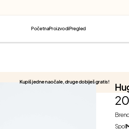
Početna
Proizvodi
Pregled
Kupiš jedne naočale, druge dobiješ gratis!
Hug
20
Bren
Spol