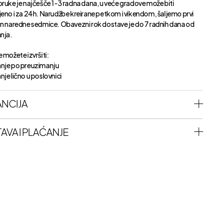
oruke je najčešče 1-3 radna dana, u veće gradove može biti
jeno i za 24h. Narudžbe kreirane petkom i vikendom, šaljemo prvi
an naredne sedmice. Obavezni rok dostave je do 7 radnih dana od
anja.
 možete izvršiti:
nje po preuzimanju
je lično u poslovnici
NCIJA
AVA I PLAĆANJE