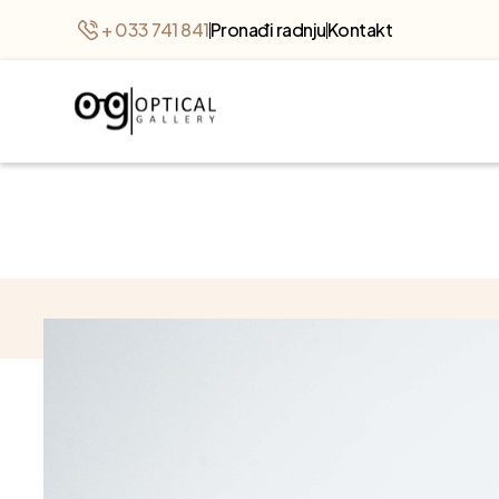
+ 033 741 841
Pronađi radnju
Kontakt