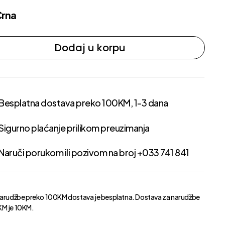
Crna
Dodaj u korpu
Besplatna dostava preko 100KM, 1-3 dana
Sigurno plaćanje prilikom preuzimanja
Naruči porukom ili pozivom na broj +033 741 841
narudžbe preko 100KM dostava je besplatna. Dostava za narudžbe
M je 10KM.