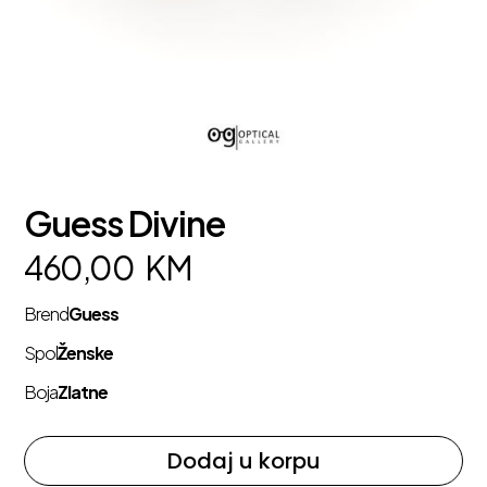
Guess Divine
460,00
KM
Brend
Guess
Spol
Ženske
Boja
Zlatne
Dodaj u korpu