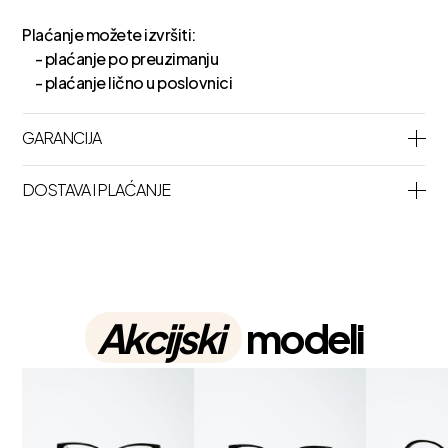
Plaćanje možete izvršiti:
- plaćanje po preuzimanju
- plaćanje lično u poslovnici
GARANCIJA
DOSTAVA I PLAĆANJE
Akcijski
modeli