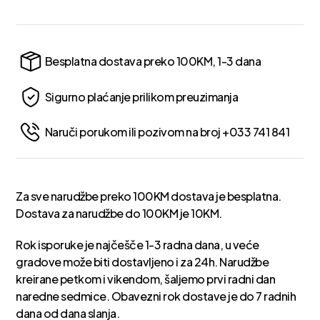
Besplatna dostava preko 100KM, 1-3 dana
Sigurno plaćanje prilikom preuzimanja
Naruči porukom ili pozivom na broj +033 741 841
Za sve narudžbe preko 100KM dostava je besplatna.
Dostava za narudžbe do 100KM je 10KM.
Rok isporuke je najčešče 1-3 radna dana, u veće
gradove može biti dostavljeno i za 24h. Narudžbe
kreirane petkom i vikendom, šaljemo prvi radni dan
naredne sedmice. Obavezni rok dostave je do 7 radnih
dana od dana slanja.