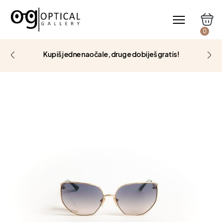
0
Kupiš jedne naočale, druge dobiješ gratis!