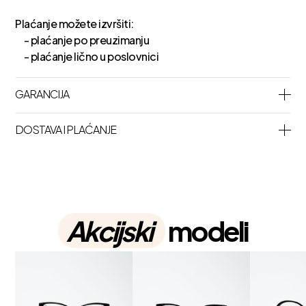
Plaćanje možete izvršiti:
- plaćanje po preuzimanju
- plaćanje lično u poslovnici
GARANCIJA
DOSTAVA I PLAĆANJE
Akcijski
modeli