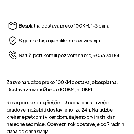
Besplatna dostava preko 100KM, 1-3 dana
Sigurno plaćanje prilikom preuzimanja
Naruči porukom ili pozivom na broj +033 741 841
Za sve narudžbe preko 100KM dostava je besplatna.
Dostava za narudžbe do 100KM je 10KM.
Rok isporuke je najčešče 1-3 radna dana, u veće
gradove može biti dostavljeno i za 24h. Narudžbe
kreirane petkom i vikendom, šaljemo prvi radni dan
naredne sedmice. Obavezni rok dostave je do 7 radnih
dana od dana slanja.