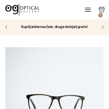
0
Kupiš jedne naočale, druge dobiješ gratis!