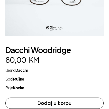
Dacchi Woodridge
80,00
KM
Brend
Dacchi
Spol
Muške
Boja
Kocka
Dodaj u korpu