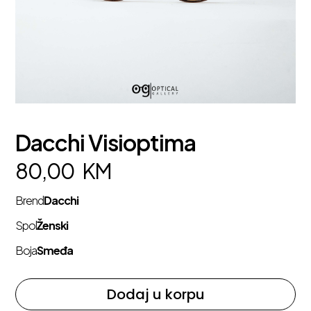
Dacchi Visioptima
80,00
KM
Brend
Dacchi
Spol
Ženski
Boja
Smeđa
Dodaj u korpu