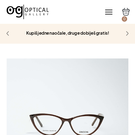
0
Kupiš jedne naočale, druge dobiješ gratis!