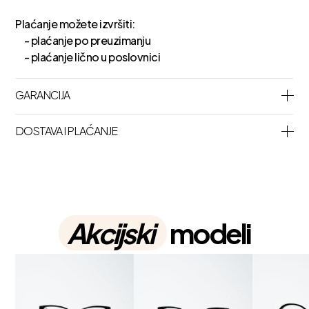
Plaćanje možete izvršiti:
- plaćanje po preuzimanju
- plaćanje lično u poslovnici
GARANCIJA
DOSTAVA I PLAĆANJE
Akcijski
modeli