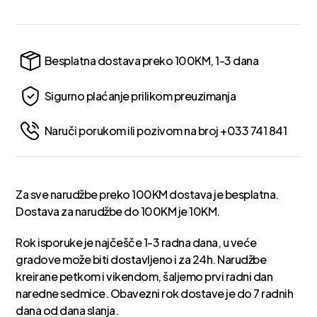
Besplatna dostava preko 100KM, 1-3 dana
Sigurno plaćanje prilikom preuzimanja
Naruči porukom ili pozivom na broj +033 741 841
Za sve narudžbe preko 100KM dostava je besplatna.
Dostava za narudžbe do 100KM je 10KM.
Rok isporuke je najčešče 1-3 radna dana, u veće
gradove može biti dostavljeno i za 24h. Narudžbe
kreirane petkom i vikendom, šaljemo prvi radni dan
naredne sedmice. Obavezni rok dostave je do 7 radnih
dana od dana slanja.