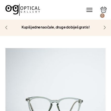
0
Kupiš jedne naočale, druge dobiješ gratis!