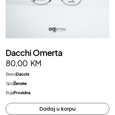
Dacchi Omerta
80,00
KM
Brend
Dacchi
Spol
Ženske
Boja
Providna
Dodaj u korpu