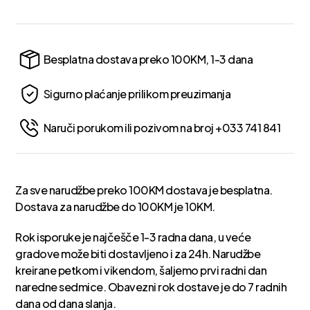
Besplatna dostava preko 100KM, 1-3 dana
Sigurno plaćanje prilikom preuzimanja
Naruči porukom ili pozivom na broj +033 741 841
Za sve narudžbe preko 100KM dostava je besplatna.
Dostava za narudžbe do 100KM je 10KM.
Rok isporuke je najčešče 1-3 radna dana, u veće
gradove može biti dostavljeno i za 24h. Narudžbe
kreirane petkom i vikendom, šaljemo prvi radni dan
naredne sedmice. Obavezni rok dostave je do 7 radnih
dana od dana slanja.