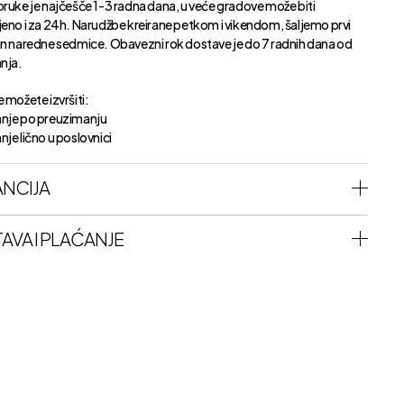
oruke je najčešče 1-3 radna dana, u veće gradove može biti
jeno i za 24h. Narudžbe kreirane petkom i vikendom, šaljemo prvi
an naredne sedmice. Obavezni rok dostave je do 7 radnih dana od
anja.
 možete izvršiti:
nje po preuzimanju
je lično u poslovnici
NCIJA
AVA I PLAĆANJE