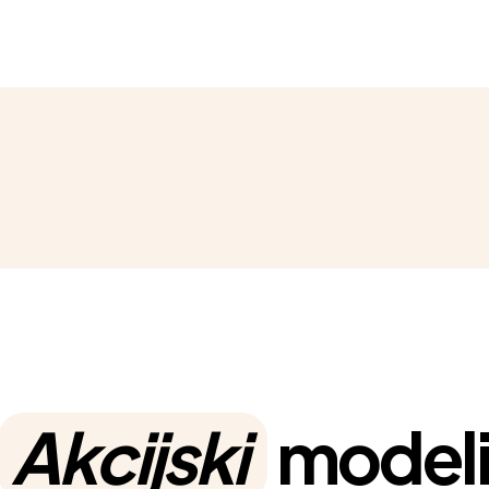
Akcijski
model