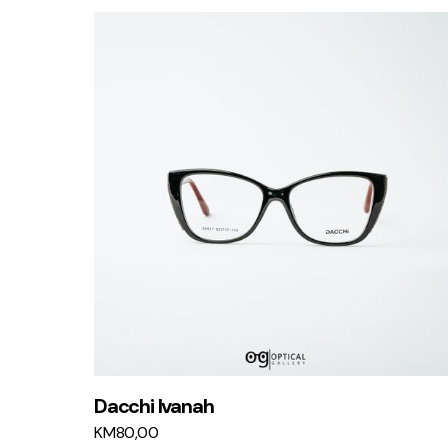
Dacchi Ivanah
KM
80,00