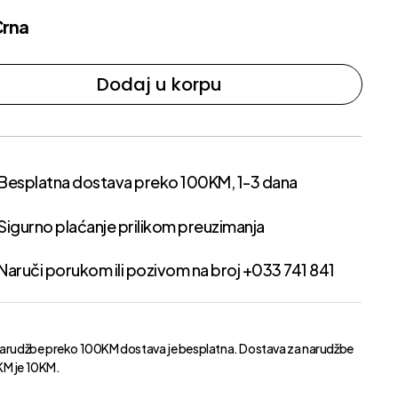
Crna
Dodaj u korpu
Besplatna dostava preko 100KM, 1-3 dana
Sigurno plaćanje prilikom preuzimanja
Naruči porukom ili pozivom na broj +033 741 841
narudžbe preko 100KM dostava je besplatna. Dostava za narudžbe
M je 10KM.