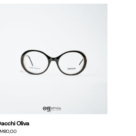
acchi Oliva
KM
80,00