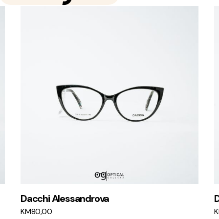
Dacchi Alessandrova
D
KM
80,00