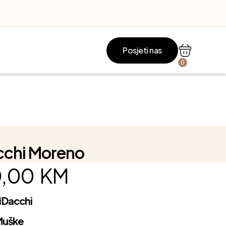
Posjeti nas
0
cchi Moreno
,00
KM
d
Dacchi
Muške