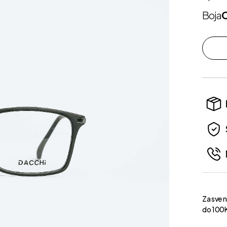
Boja
Za sve 
do 100K