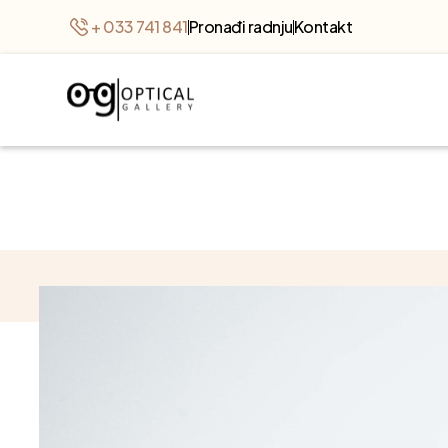
+ 033 741 841
Pronađi radnju
Kontakt