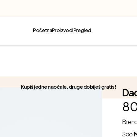
Početna
Proizvodi
Pregled
Kupiš jedne naočale, druge dobiješ gratis!
Da
80
Bren
Spol