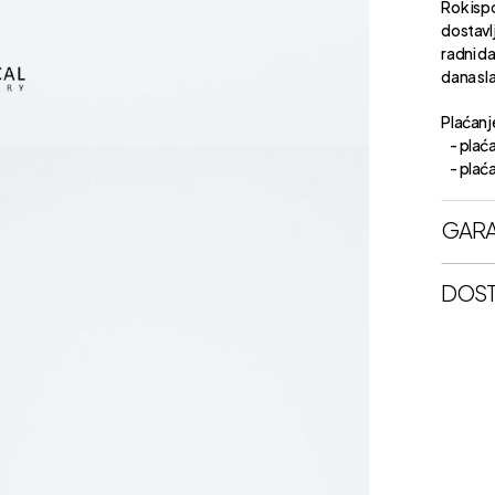
Rok isp
dostavl
radni d
dana sl
Plaćanje
- plaća
- plaćan
GARA
DOST