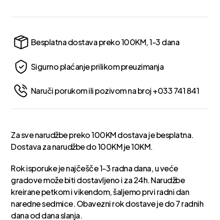
Besplatna dostava preko 100KM, 1-3 dana
Sigurno plaćanje prilikom preuzimanja
Naruči porukom ili pozivom na broj +033 741 841
Za sve narudžbe preko 100KM dostava je besplatna.
Dostava za narudžbe do 100KM je 10KM.
Rok isporuke je najčešče 1-3 radna dana, u veće
gradove može biti dostavljeno i za 24h. Narudžbe
kreirane petkom i vikendom, šaljemo prvi radni dan
naredne sedmice. Obavezni rok dostave je do 7 radnih
dana od dana slanja.