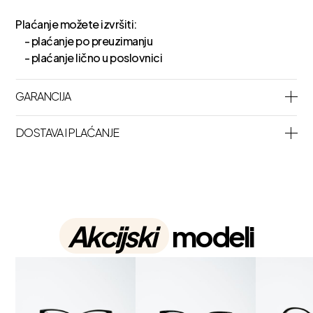
Plaćanje možete izvršiti:
- plaćanje po preuzimanju
- plaćanje lično u poslovnici
GARANCIJA
DOSTAVA I PLAĆANJE
Akcijski
modeli