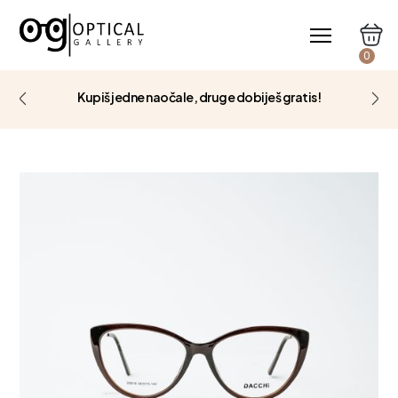
0
Kupiš jedne naočale, druge dobiješ gratis!