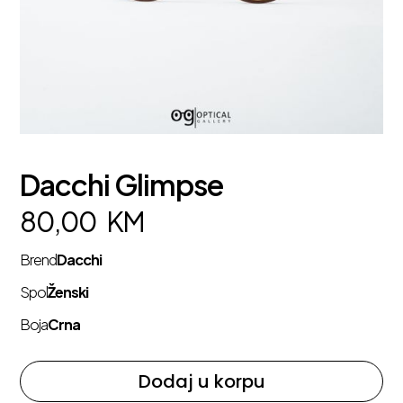
Dacchi Glimpse
80,00
KM
Brend
Dacchi
Spol
Ženski
Boja
Crna
Dodaj u korpu