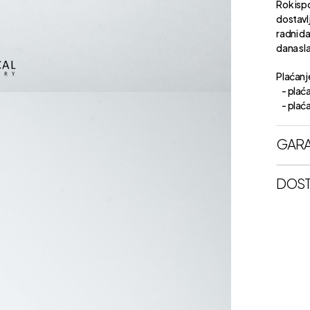
Rok isp
dostavl
radni d
dana sl
Plaćanje
- plaća
- plaćan
GARA
DOST