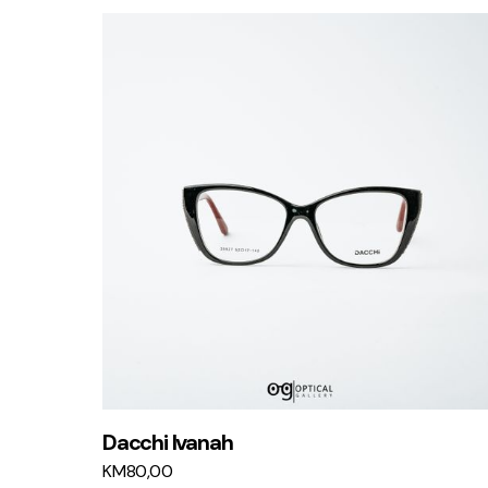
Dacchi Ivanah
KM
80,00