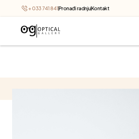
+ 033 741 841
Pronađi radnju
Kontakt