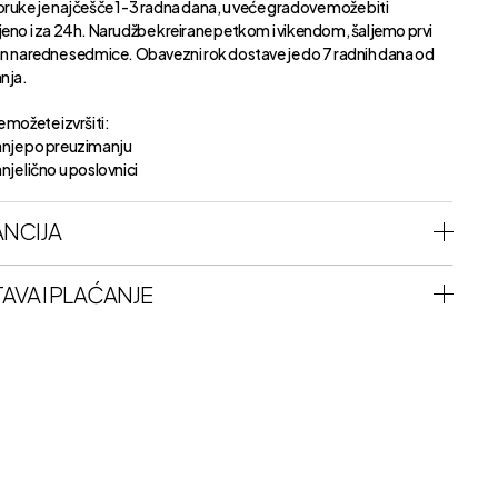
oruke je najčešče 1-3 radna dana, u veće gradove može biti
jeno i za 24h. Narudžbe kreirane petkom i vikendom, šaljemo prvi
an naredne sedmice. Obavezni rok dostave je do 7 radnih dana od
anja.
 možete izvršiti:
nje po preuzimanju
je lično u poslovnici
NCIJA
AVA I PLAĆANJE