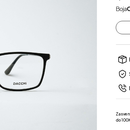
Boja
Za sve 
do 100K