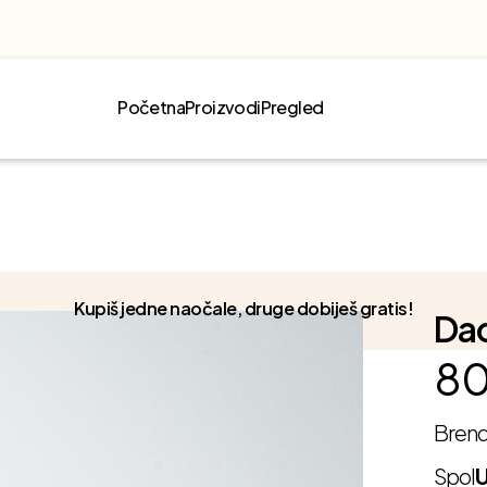
Početna
Proizvodi
Pregled
Kupiš jedne naočale, druge dobiješ gratis!
Dac
80
Bren
Spol
U