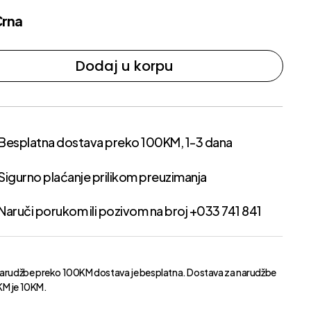
Crna
Dodaj u korpu
Besplatna dostava preko 100KM, 1-3 dana
Sigurno plaćanje prilikom preuzimanja
Naruči porukom ili pozivom na broj +033 741 841
narudžbe preko 100KM dostava je besplatna. Dostava za narudžbe
M je 10KM.