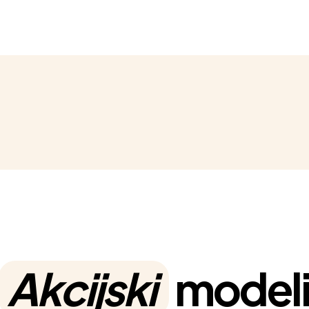
Akcijski
model