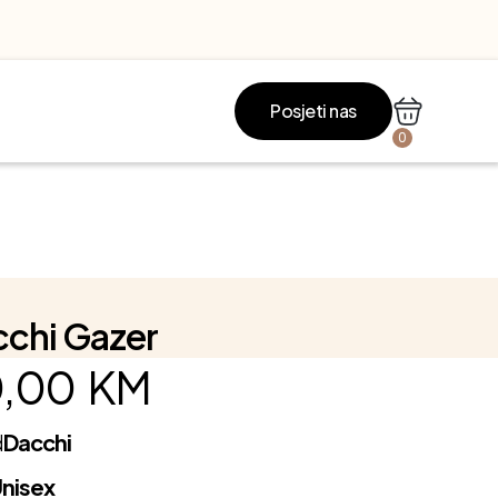
Posjeti nas
0
chi Gazer
,00
KM
d
Dacchi
nisex