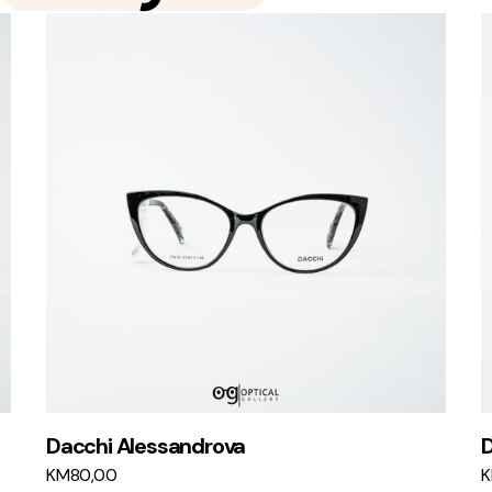
Dacchi Alessandrova
D
KM
80,00