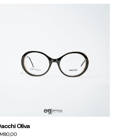
acchi Oliva
KM
80,00