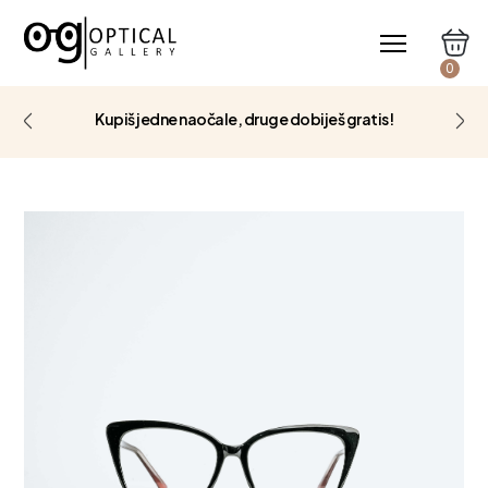
0
Kupiš jedne naočale, druge dobiješ gratis!