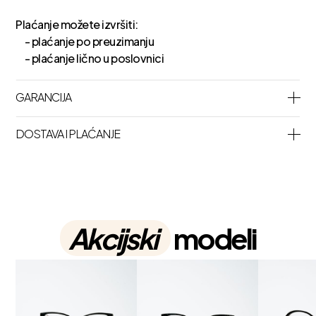
Plaćanje možete izvršiti:
- plaćanje po preuzimanju
- plaćanje lično u poslovnici
GARANCIJA
DOSTAVA I PLAĆANJE
Akcijski
modeli