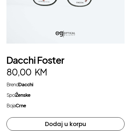
Dacchi Foster
80,00
KM
Brend
Dacchi
Spol
Ženske
Boja
Crne
Dodaj u korpu