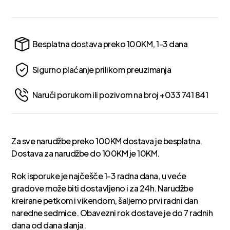
Besplatna dostava preko 100KM, 1-3 dana
Sigurno plaćanje prilikom preuzimanja
Naruči porukom ili pozivom na broj +033 741 841
Za sve narudžbe preko 100KM dostava je besplatna.
Dostava za narudžbe do 100KM je 10KM.
Rok isporuke je najčešče 1-3 radna dana, u veće
gradove može biti dostavljeno i za 24h. Narudžbe
kreirane petkom i vikendom, šaljemo prvi radni dan
naredne sedmice. Obavezni rok dostave je do 7 radnih
dana od dana slanja.