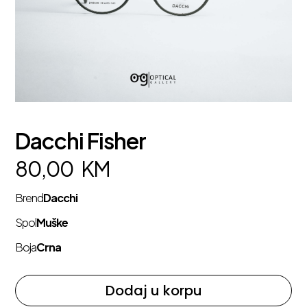
Dacchi Fisher
80,00
KM
Brend
Dacchi
Spol
Muške
Boja
Crna
Dodaj u korpu