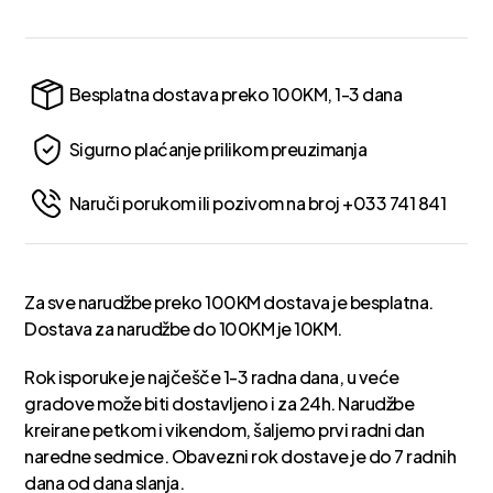
Besplatna dostava preko 100KM, 1-3 dana
Sigurno plaćanje prilikom preuzimanja
Naruči porukom ili pozivom na broj +033 741 841
Za sve narudžbe preko 100KM dostava je besplatna.
Dostava za narudžbe do 100KM je 10KM.
Rok isporuke je najčešče 1-3 radna dana, u veće
gradove može biti dostavljeno i za 24h. Narudžbe
kreirane petkom i vikendom, šaljemo prvi radni dan
naredne sedmice. Obavezni rok dostave je do 7 radnih
dana od dana slanja.