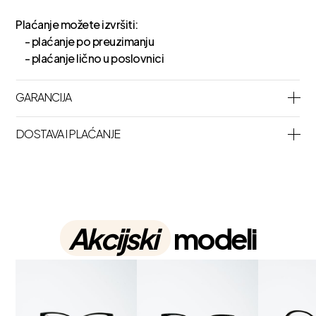
Plaćanje možete izvršiti:
- plaćanje po preuzimanju
- plaćanje lično u poslovnici
GARANCIJA
DOSTAVA I PLAĆANJE
Akcijski
modeli