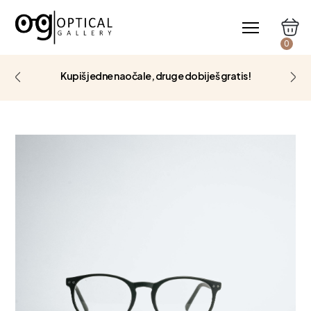
0
Kupiš jedne naočale, druge dobiješ gratis!