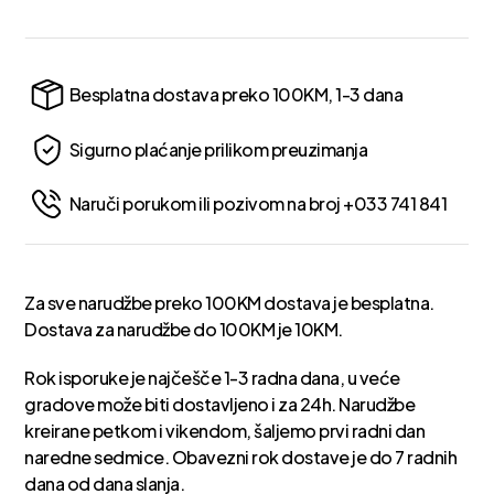
Besplatna dostava preko 100KM, 1-3 dana
Sigurno plaćanje prilikom preuzimanja
Naruči porukom ili pozivom na broj +033 741 841
Za sve narudžbe preko 100KM dostava je besplatna.
Dostava za narudžbe do 100KM je 10KM.
Rok isporuke je najčešče 1-3 radna dana, u veće
gradove može biti dostavljeno i za 24h. Narudžbe
kreirane petkom i vikendom, šaljemo prvi radni dan
naredne sedmice. Obavezni rok dostave je do 7 radnih
dana od dana slanja.