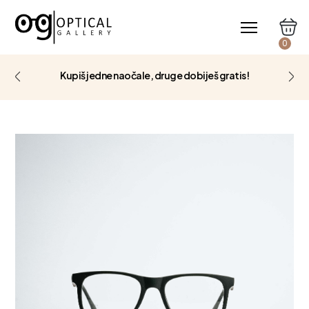
0
Kupiš jedne naočale, druge dobiješ gratis!