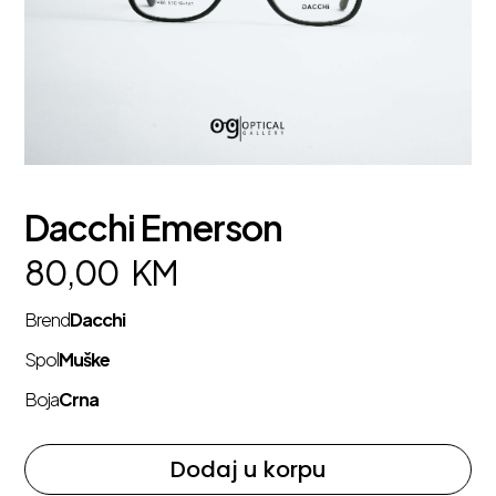
Dacchi Emerson
80,00
KM
Brend
Dacchi
Spol
Muške
Boja
Crna
Dodaj u korpu