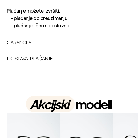
Plaćanje možete izvršiti:
- plaćanje po preuzimanju
- plaćanje lično u poslovnici
GARANCIJA
DOSTAVA I PLAĆANJE
Akcijski
modeli