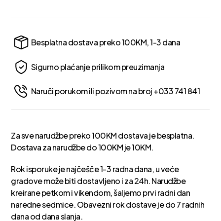
Besplatna dostava preko 100KM, 1-3 dana
Sigurno plaćanje prilikom preuzimanja
Naruči porukom ili pozivom na broj +033 741 841
Za sve narudžbe preko 100KM dostava je besplatna.
Dostava za narudžbe do 100KM je 10KM.
Rok isporuke je najčešče 1-3 radna dana, u veće
gradove može biti dostavljeno i za 24h. Narudžbe
kreirane petkom i vikendom, šaljemo prvi radni dan
naredne sedmice. Obavezni rok dostave je do 7 radnih
dana od dana slanja.