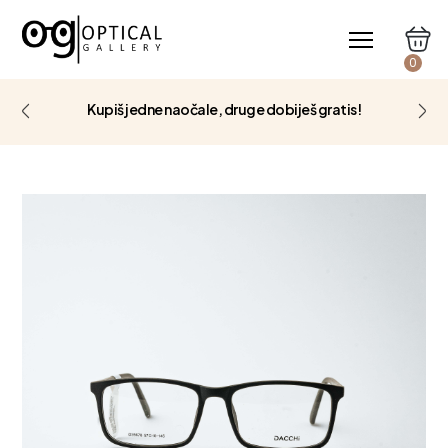
0
Kupiš jedne naočale, druge dobiješ gratis!