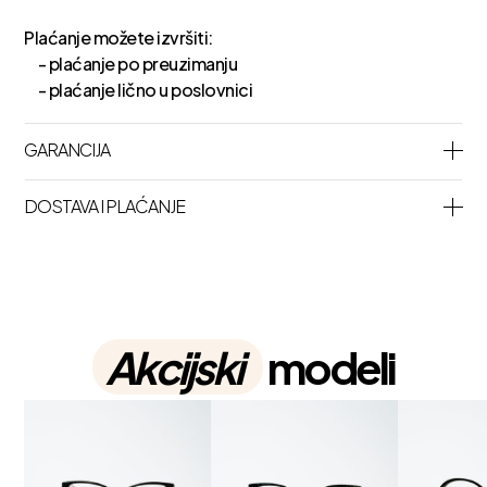
Plaćanje možete izvršiti:
- plaćanje po preuzimanju
- plaćanje lično u poslovnici
GARANCIJA
DOSTAVA I PLAĆANJE
Akcijski
modeli