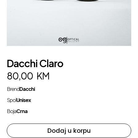
Dacchi Claro
80,00
KM
Brend
Dacchi
Spol
Unisex
Boja
Crna
Dodaj u korpu