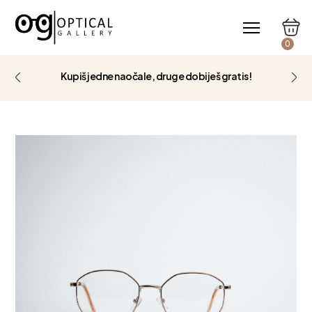
0
Kupiš jedne naočale, druge dobiješ gratis!