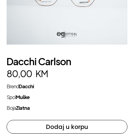
Dacchi Carlson
80,00
KM
Brend
Dacchi
Spol
Muške
Boja
Zlatna
Dodaj u korpu