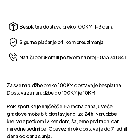
Besplatna dostava preko 100KM, 1-3 dana
Sigurno plaćanje prilikom preuzimanja
Naruči porukom ili pozivom na broj +033 741 841
Za sve narudžbe preko 100KM dostava je besplatna.
Dostava za narudžbe do 100KM je 10KM.
Rok isporuke je najčešče 1-3 radna dana, u veće
gradove može biti dostavljeno i za 24h. Narudžbe
kreirane petkom i vikendom, šaljemo prvi radni dan
naredne sedmice. Obavezni rok dostave je do 7 radnih
dana od dana slanja.