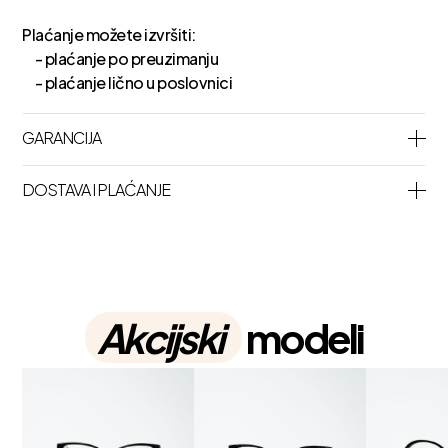
Plaćanje možete izvršiti:
- plaćanje po preuzimanju
- plaćanje lično u poslovnici
GARANCIJA
DOSTAVA I PLAĆANJE
Akcijski
modeli