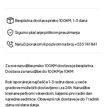
Besplatna dostava preko 100KM, 1-3 dana
Sigurno plaćanje prilikom preuzimanja
Naruči porukom ili pozivom na broj +033 741 841
Za sve narudžbe preko 100KM dostava je besplatna.
Dostava za narudžbe do 100KM je 10KM.
Rok isporuke je najčešče 1-3 radna dana, u veće
gradove može biti dostavljeno i za 24h. Narudžbe
kreirane petkom i vikendom, šaljemo prvi radni dan
naredne sedmice. Obavezni rok dostave je do 7 radnih
dana od dana slanja.