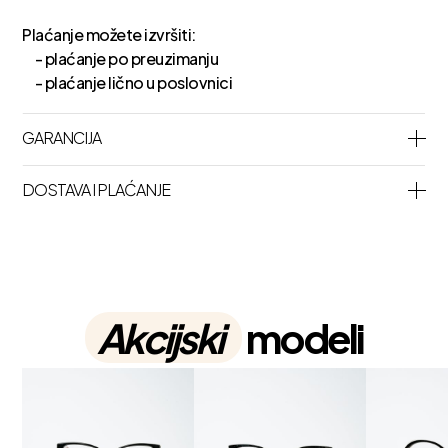
Plaćanje možete izvršiti:
- plaćanje po preuzimanju
- plaćanje lično u poslovnici
GARANCIJA
DOSTAVA I PLAĆANJE
Akcijski
modeli