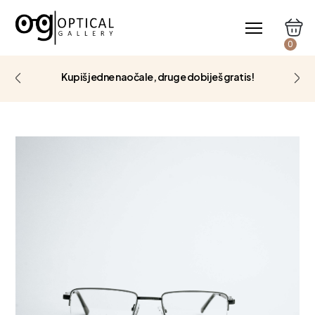
0
Kupiš jedne naočale, druge dobiješ gratis!