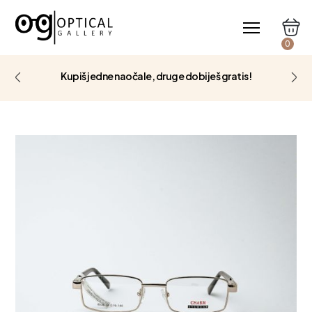
0
Kupiš jedne naočale, druge dobiješ gratis!