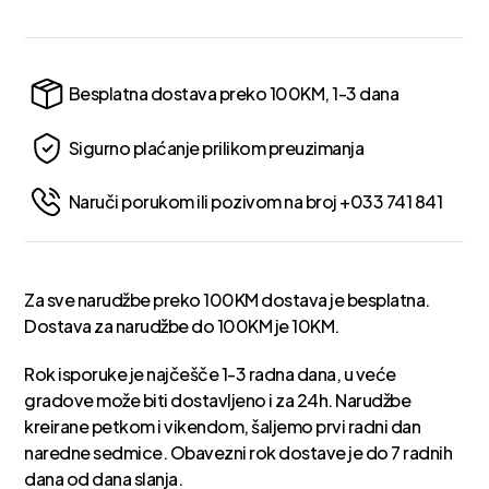
Besplatna dostava preko 100KM, 1-3 dana
Sigurno plaćanje prilikom preuzimanja
Naruči porukom ili pozivom na broj +033 741 841
Za sve narudžbe preko 100KM dostava je besplatna.
Dostava za narudžbe do 100KM je 10KM.
Rok isporuke je najčešče 1-3 radna dana, u veće
gradove može biti dostavljeno i za 24h. Narudžbe
kreirane petkom i vikendom, šaljemo prvi radni dan
naredne sedmice. Obavezni rok dostave je do 7 radnih
dana od dana slanja.