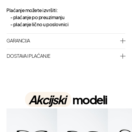
Plaćanje možete izvršiti:
- plaćanje po preuzimanju
- plaćanje lično u poslovnici
GARANCIJA
DOSTAVA I PLAĆANJE
Akcijski
modeli