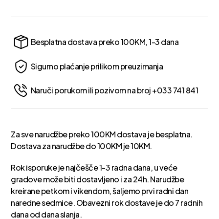
Besplatna dostava preko 100KM, 1-3 dana
Sigurno plaćanje prilikom preuzimanja
Naruči porukom ili pozivom na broj +033 741 841
Za sve narudžbe preko 100KM dostava je besplatna.
Dostava za narudžbe do 100KM je 10KM.
Rok isporuke je najčešče 1-3 radna dana, u veće
gradove može biti dostavljeno i za 24h. Narudžbe
kreirane petkom i vikendom, šaljemo prvi radni dan
naredne sedmice. Obavezni rok dostave je do 7 radnih
dana od dana slanja.