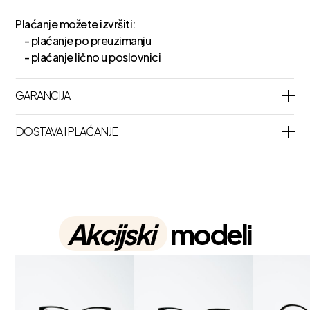
Plaćanje možete izvršiti:
- plaćanje po preuzimanju
- plaćanje lično u poslovnici
GARANCIJA
DOSTAVA I PLAĆANJE
Akcijski
modeli