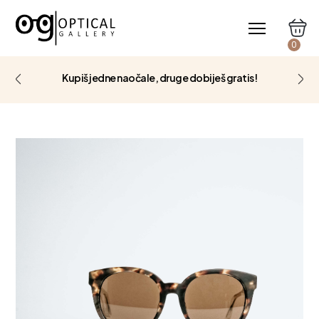
0
Kupiš jedne naočale, druge dobiješ gratis!