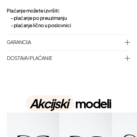
Plaćanje možete izvršiti:
- plaćanje po preuzimanju
- plaćanje lično u poslovnici
GARANCIJA
DOSTAVA I PLAĆANJE
Akcijski
modeli