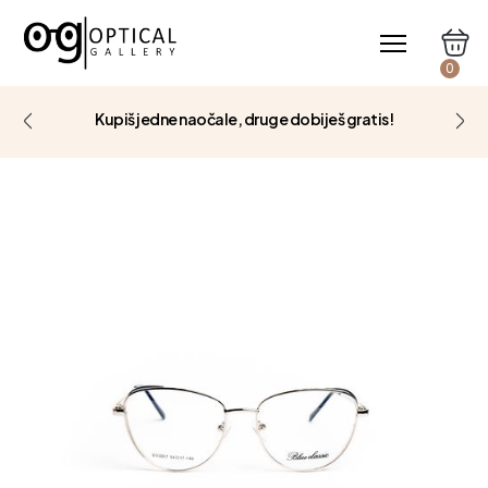
0
Kupiš jedne naočale, druge dobiješ gratis!