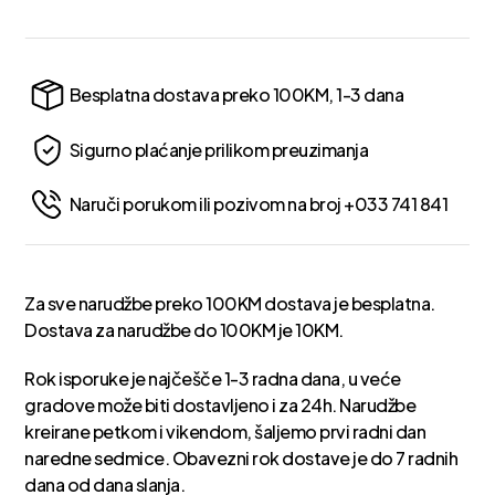
Besplatna dostava preko 100KM, 1-3 dana
Sigurno plaćanje prilikom preuzimanja
Naruči porukom ili pozivom na broj +033 741 841
Za sve narudžbe preko 100KM dostava je besplatna.
Dostava za narudžbe do 100KM je 10KM.
Rok isporuke je najčešče 1-3 radna dana, u veće
gradove može biti dostavljeno i za 24h. Narudžbe
kreirane petkom i vikendom, šaljemo prvi radni dan
naredne sedmice. Obavezni rok dostave je do 7 radnih
dana od dana slanja.