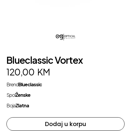
Blueclassic Vortex
120,00
KM
Brend
Blueclassic
Spol
Ženske
Boja
Zlatna
Dodaj u korpu