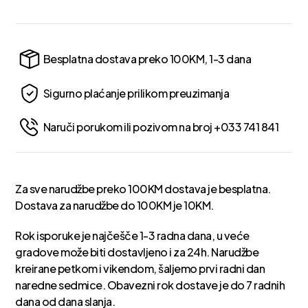
Besplatna dostava preko 100KM, 1-3 dana
Sigurno plaćanje prilikom preuzimanja
Naruči porukom ili pozivom na broj +033 741 841
Za sve narudžbe preko 100KM dostava je besplatna.
Dostava za narudžbe do 100KM je 10KM.
Rok isporuke je najčešče 1-3 radna dana, u veće
gradove može biti dostavljeno i za 24h. Narudžbe
kreirane petkom i vikendom, šaljemo prvi radni dan
naredne sedmice. Obavezni rok dostave je do 7 radnih
dana od dana slanja.