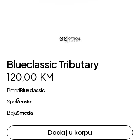
Blueclassic Tributary
120,00
KM
Brend
Blueclassic
Spol
Ženske
Boja
Smeđa
Dodaj u korpu