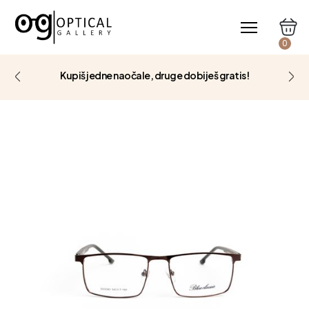
0
Kupiš jedne naočale, druge dobiješ gratis!