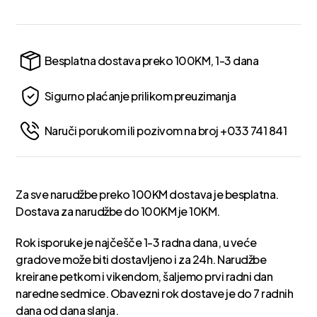
Besplatna dostava preko 100KM, 1-3 dana
Sigurno plaćanje prilikom preuzimanja
Naruči porukom ili pozivom na broj +033 741 841
Za sve narudžbe preko 100KM dostava je besplatna.
Dostava za narudžbe do 100KM je 10KM.
Rok isporuke je najčešče 1-3 radna dana, u veće
gradove može biti dostavljeno i za 24h. Narudžbe
kreirane petkom i vikendom, šaljemo prvi radni dan
naredne sedmice. Obavezni rok dostave je do 7 radnih
dana od dana slanja.