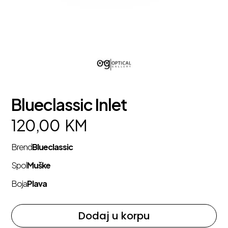
Blueclassic Inlet
120,00
KM
Brend
Blueclassic
Spol
Muške
Boja
Plava
Dodaj u korpu