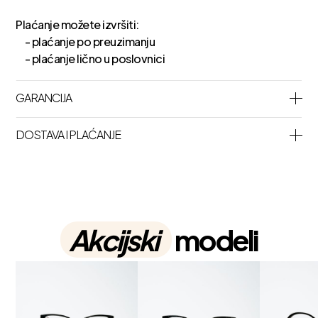
Plaćanje možete izvršiti:
- plaćanje po preuzimanju
- plaćanje lično u poslovnici
GARANCIJA
DOSTAVA I PLAĆANJE
Akcijski
modeli