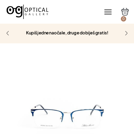
0
Kupiš jedne naočale, druge dobiješ gratis!