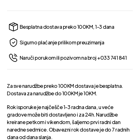
Besplatna dostava preko 100KM, 1-3 dana
Sigurno plaćanje prilikom preuzimanja
Naruči porukom ili pozivom na broj +033 741 841
Za sve narudžbe preko 100KM dostava je besplatna.
Dostava za narudžbe do 100KM je 10KM.
Rok isporuke je najčešče 1-3 radna dana, u veće
gradove može biti dostavljeno i za 24h. Narudžbe
kreirane petkom i vikendom, šaljemo prvi radni dan
naredne sedmice. Obavezni rok dostave je do 7 radnih
dana od dana slanja.