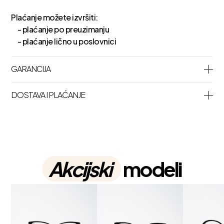
Plaćanje možete izvršiti:
- plaćanje po preuzimanju
- plaćanje lično u poslovnici
GARANCIJA
DOSTAVA I PLAĆANJE
Akcijski
modeli