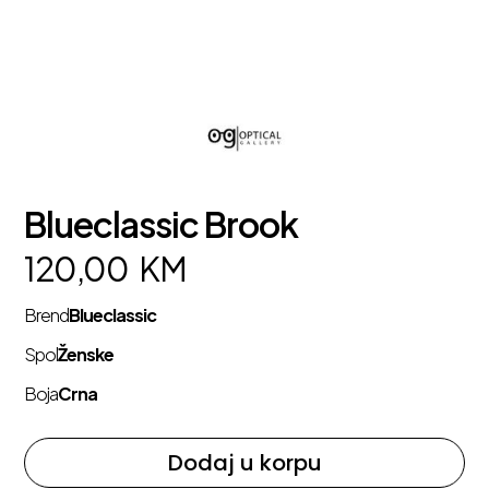
Blueclassic Brook
120,00
KM
Brend
Blueclassic
Spol
Ženske
Boja
Crna
Dodaj u korpu