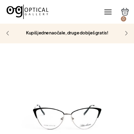
0
Kupiš jedne naočale, druge dobiješ gratis!