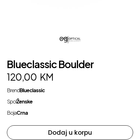
Blueclassic Boulder
120,00
KM
Brend
Blueclassic
Spol
Ženske
Boja
Crna
Dodaj u korpu