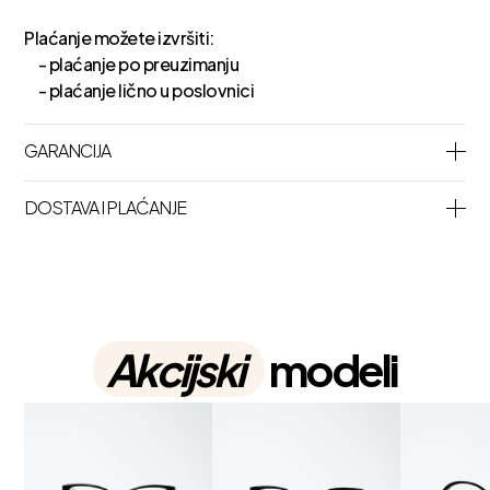
Plaćanje možete izvršiti:
- plaćanje po preuzimanju
- plaćanje lično u poslovnici
GARANCIJA
DOSTAVA I PLAĆANJE
Akcijski
modeli