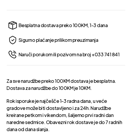
Besplatna dostava preko 100KM, 1-3 dana
Sigurno plaćanje prilikom preuzimanja
Naruči porukom ili pozivom na broj +033 741 841
Za sve narudžbe preko 100KM dostava je besplatna.
Dostava za narudžbe do 100KM je 10KM.
Rok isporuke je najčešče 1-3 radna dana, u veće
gradove može biti dostavljeno i za 24h. Narudžbe
kreirane petkom i vikendom, šaljemo prvi radni dan
naredne sedmice. Obavezni rok dostave je do 7 radnih
dana od dana slanja.