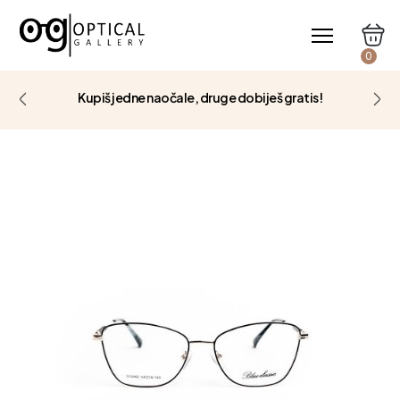
0
Kupiš jedne naočale, druge dobiješ gratis!