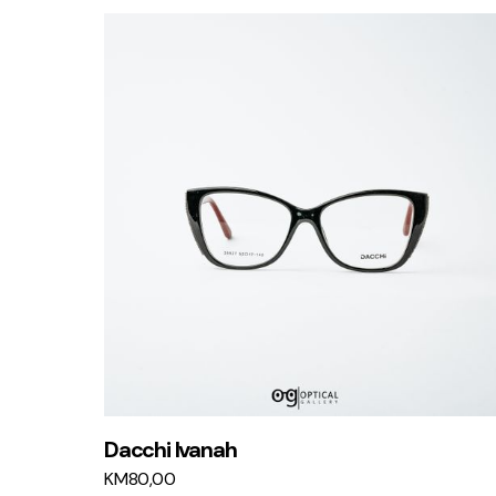
Dacchi Ivanah
KM
80,00