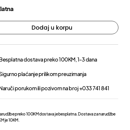
latna
Dodaj u korpu
Besplatna dostava preko 100KM, 1-3 dana
Sigurno plaćanje prilikom preuzimanja
Naruči porukom ili pozivom na broj +033 741 841
narudžbe preko 100KM dostava je besplatna. Dostava za narudžbe
M je 10KM.