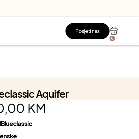
Posjeti nas
0
eclassic Aquifer
0,00
KM
d
Blueclassic
Ženske