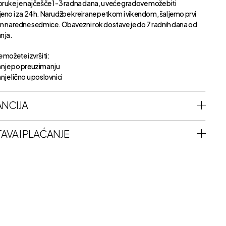
oruke je najčešče 1-3 radna dana, u veće gradove može biti
jeno i za 24h. Narudžbe kreirane petkom i vikendom, šaljemo prvi
an naredne sedmice. Obavezni rok dostave je do 7 radnih dana od
anja.
 možete izvršiti:
nje po preuzimanju
je lično u poslovnici
NCIJA
AVA I PLAĆANJE