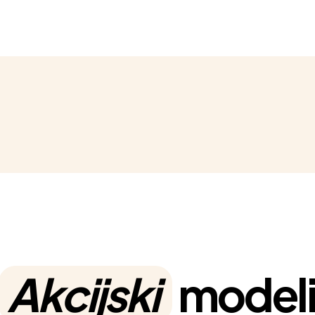
Akcijski
model