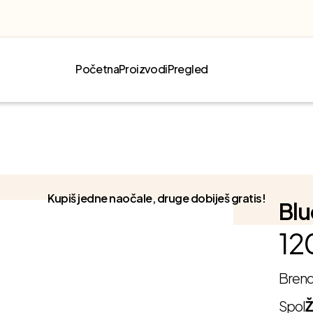
Početna
Proizvodi
Pregled
Kupiš jedne naočale, druge dobiješ gratis!
Blu
12
Bren
Spol