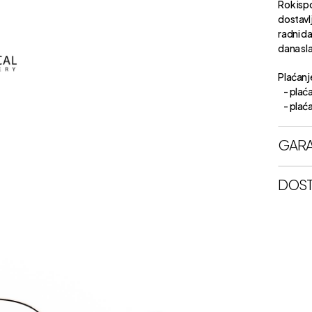
Rok isp
dostavl
radni d
dana sl
Plaćanje
- plaća
- plaćan
GARA
DOST