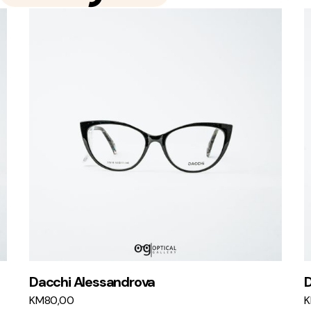
Dacchi Alessandrova
D
KM
80,00