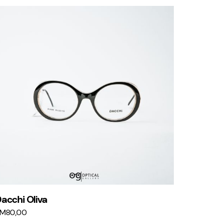
acchi Oliva
KM
80,00