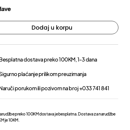
lave
Dodaj u korpu
Besplatna dostava preko 100KM, 1-3 dana
Sigurno plaćanje prilikom preuzimanja
Naruči porukom ili pozivom na broj +033 741 841
narudžbe preko 100KM dostava je besplatna. Dostava za narudžbe
M je 10KM.