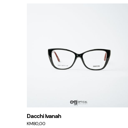
Dacchi Ivanah
KM
80,00