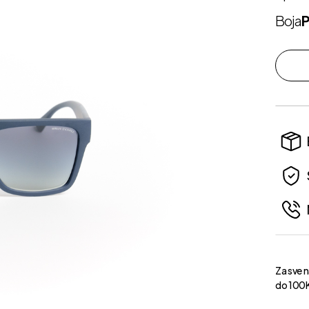
Boja
P
Za sve 
do 100K