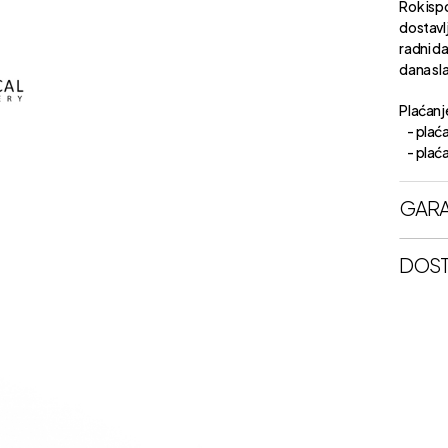
Rok isp
dostavl
radni d
dana sl
Plaćanje
- plaća
- plaćan
GARA
DOST