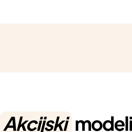
Akcijski
model