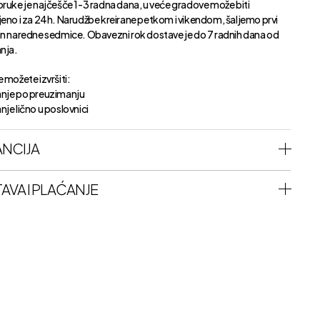
oruke je najčešče 1-3 radna dana, u veće gradove može biti
jeno i za 24h. Narudžbe kreirane petkom i vikendom, šaljemo prvi
an naredne sedmice. Obavezni rok dostave je do 7 radnih dana od
anja.
 možete izvršiti:
nje po preuzimanju
je lično u poslovnici
NCIJA
AVA I PLAĆANJE