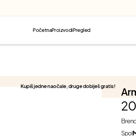
Početna
Proizvodi
Pregled
Kupiš jedne naočale, druge dobiješ gratis!
Ar
20
Bren
Spol