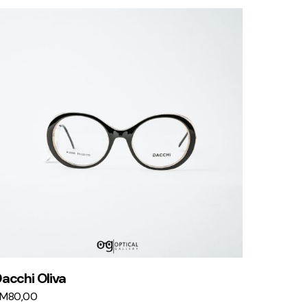
acchi Oliva
KM
80,00