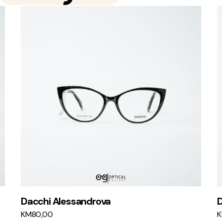
Dacchi Alessandrova
D
KM
80,00