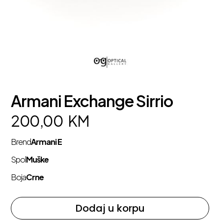
Armani Exchange Sirrio
200,00
KM
Brend
Armani E
Spol
Muške
Boja
Crne
Dodaj u korpu