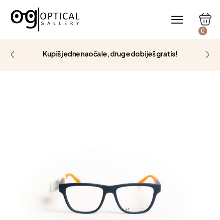
0
Kupiš jedne naočale, druge dobiješ gratis!