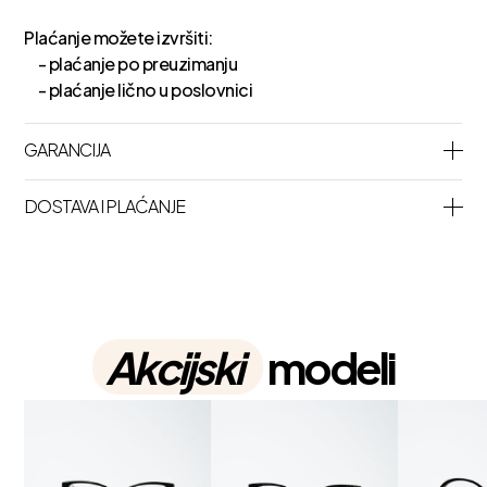
Plaćanje možete izvršiti:
- plaćanje po preuzimanju
- plaćanje lično u poslovnici
GARANCIJA
DOSTAVA I PLAĆANJE
Akcijski
modeli