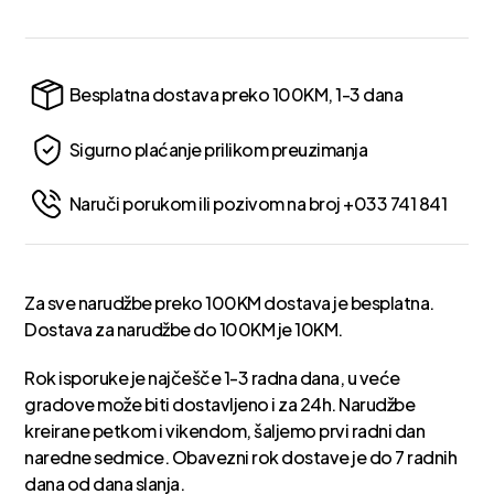
Besplatna dostava preko 100KM, 1-3 dana
Sigurno plaćanje prilikom preuzimanja
Naruči porukom ili pozivom na broj +033 741 841
Za sve narudžbe preko 100KM dostava je besplatna.
Dostava za narudžbe do 100KM je 10KM.
Rok isporuke je najčešče 1-3 radna dana, u veće
gradove može biti dostavljeno i za 24h. Narudžbe
kreirane petkom i vikendom, šaljemo prvi radni dan
naredne sedmice. Obavezni rok dostave je do 7 radnih
dana od dana slanja.