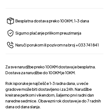
Besplatna dostava preko 100KM, 1-3 dana
Sigurno plaćanje prilikom preuzimanja
Naruči porukom ili pozivom na broj +033 741 841
Za sve narudžbe preko 100KM dostava je besplatna.
Dostava za narudžbe do 100KM je 10KM.
Rok isporuke je najčešče 1-3 radna dana, u veće
gradove može biti dostavljeno i za 24h. Narudžbe
kreirane petkom i vikendom, šaljemo prvi radni dan
naredne sedmice. Obavezni rok dostave je do 7 radnih
dana od dana slanja.