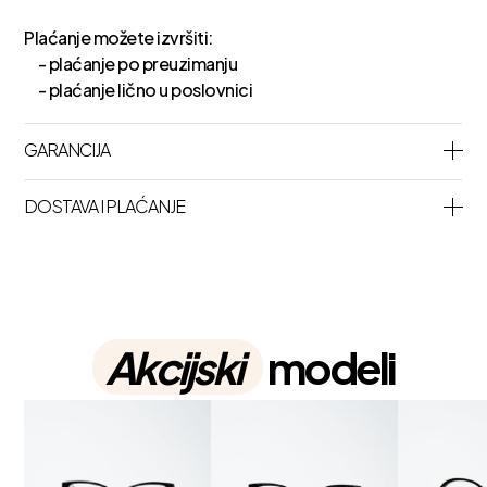
Plaćanje možete izvršiti:
- plaćanje po preuzimanju
- plaćanje lično u poslovnici
GARANCIJA
DOSTAVA I PLAĆANJE
Akcijski
modeli