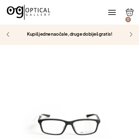
0
Kupiš jedne naočale, druge dobiješ gratis!