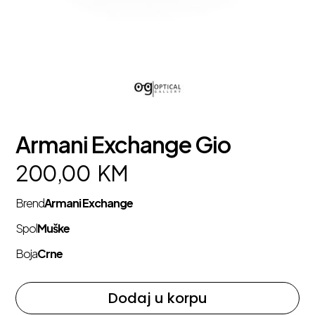
Armani Exchange Gio
200,00
KM
Brend
Armani Exchange
Spol
Muške
Boja
Crne
Dodaj u korpu