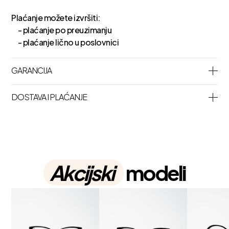
Plaćanje možete izvršiti:
- plaćanje po preuzimanju
- plaćanje lično u poslovnici
GARANCIJA
DOSTAVA I PLAĆANJE
Akcijski
modeli