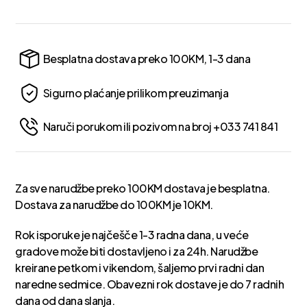
Besplatna dostava preko 100KM, 1-3 dana
Sigurno plaćanje prilikom preuzimanja
Naruči porukom ili pozivom na broj +033 741 841
Za sve narudžbe preko 100KM dostava je besplatna.
Dostava za narudžbe do 100KM je 10KM.
Rok isporuke je najčešče 1-3 radna dana, u veće
gradove može biti dostavljeno i za 24h. Narudžbe
kreirane petkom i vikendom, šaljemo prvi radni dan
naredne sedmice. Obavezni rok dostave je do 7 radnih
dana od dana slanja.