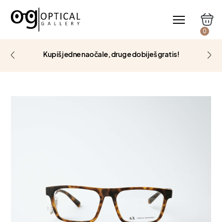
0
Kupiš jedne naočale, druge dobiješ gratis!