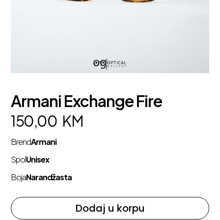
Armani Exchange Fire
150,00
KM
Brend
Armani
Spol
Unisex
Boja
Narandžasta
Dodaj u korpu