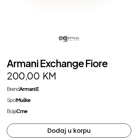
Armani Exchange Fiore
200,00
KM
Brend
Armani E
Spol
Muške
Boja
Crne
Dodaj u korpu