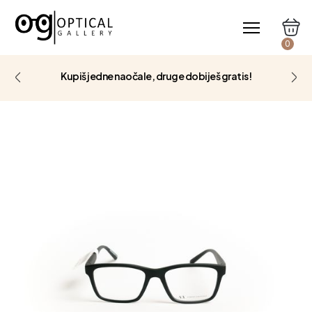
0
Kupiš jedne naočale, druge dobiješ gratis!