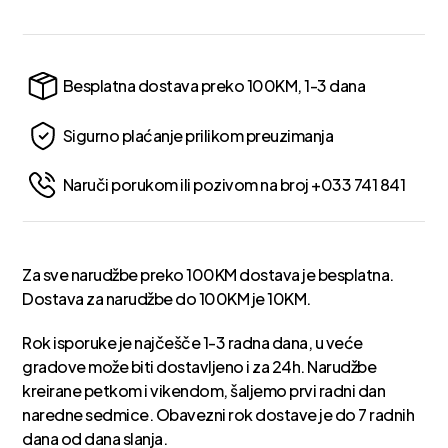
Besplatna dostava preko 100KM, 1-3 dana
Sigurno plaćanje prilikom preuzimanja
Naruči porukom ili pozivom na broj +033 741 841
Za sve narudžbe preko 100KM dostava je besplatna.
Dostava za narudžbe do 100KM je 10KM.
Rok isporuke je najčešče 1-3 radna dana, u veće
gradove može biti dostavljeno i za 24h. Narudžbe
kreirane petkom i vikendom, šaljemo prvi radni dan
naredne sedmice. Obavezni rok dostave je do 7 radnih
dana od dana slanja.