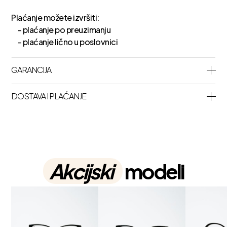
Plaćanje možete izvršiti:
- plaćanje po preuzimanju
- plaćanje lično u poslovnici
GARANCIJA
DOSTAVA I PLAĆANJE
Akcijski
modeli