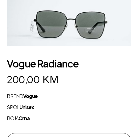
Vogue Radiance
KM
200,00
BREND
Vogue
SPOL
Unisex
BOJA
Crna