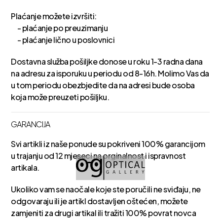
Plaćanje možete izvršiti:
- plaćanje po preuzimanju
- plaćanje lično u poslovnici
Dostavna služba pošiljke donose u roku 1-3 radna dana
na adresu za isporuku u periodu od 8-16h. Molimo Vas da
u tom periodu obezbjedite da na adresi bude osoba
koja može preuzeti pošiljku.
GARANCIJA
Svi artikli iz naše ponude su pokriveni 100% garancijom
u trajanju od 12 mjeseci na orginalnost i ispravnost
artikala.
Ukoliko vam se naočale koje ste poručili ne sviđaju, ne
odgovaraju ili je artikl dostavljen oštećen, možete
zamjeniti za drugi artikal ili tražiti 100% povrat novca