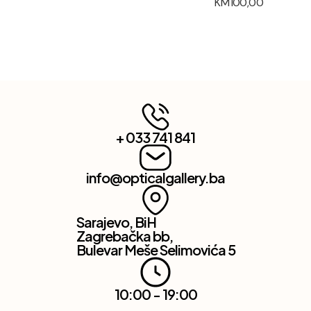
KM
100,00
+ 033 741 841
info@opticalgallery.ba
Sarajevo, BiH
Zagrebačka bb,
Bulevar Meše Selimovića 5
10:00 - 19:00