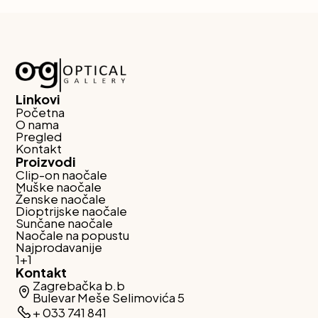
Linkovi
Početna
O nama
Pregled
Kontakt
Proizvodi
Clip-on naočale
Muške naočale
Ženske naočale
Dioptrijske naočale
Sunčane naočale
Naočale na popustu
Najprodavanije
1+1
Kontakt
Zagrebačka b.b
Bulevar Meše Selimovića 5
+ 033 741 841