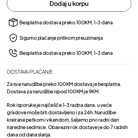
Dodaj u korpu
Besplatna dostava preko 100KM, 1-3 dana
Sigurno plaćanje prilikom preuzimanja
Besplatna dostava preko 100KM, 1-3 dana
DOSTAVA I PLAĆANJE
Za sve narudžbe preko 100KM dostava je besplatna.
Dostava za narudžbe ispod 100KM je 9KM.
Rok isporuke je najčešče 1-3 radna dana, u veće
gradove može biti dostavljeno i za 24h. Narudžbe
kreirane petkom i vikendom, šaljemo prvi radni dan
naredne sedmice. Obavezni rok dostave je do 7 radnih
dana od dana slanja.