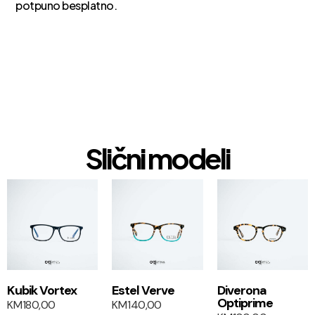
potpuno besplatno.
Slični modeli
1+1
1+1
Kubik Vortex
Estel Verve
Diverona
Optiprime
KM
180,00
KM
140,00