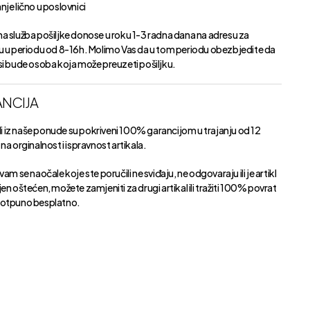
je lično u poslovnici
a služba pošiljke donose u roku 1-3 radna dana na adresu za
u u periodu od 8-16h. Molimo Vas da u tom periodu obezbjedite da
si bude osoba koja može preuzeti pošiljku.
NCIJA
kli iz naše ponude su pokriveni 100% garancijom u trajanju od 12
na orginalnost i ispravnost artikala.
vam se naočale koje ste poručili ne sviđaju, ne odgovaraju ili je artikl
en oštećen, možete zamjeniti za drugi artikal ili tražiti 100% povrat
otpuno besplatno.