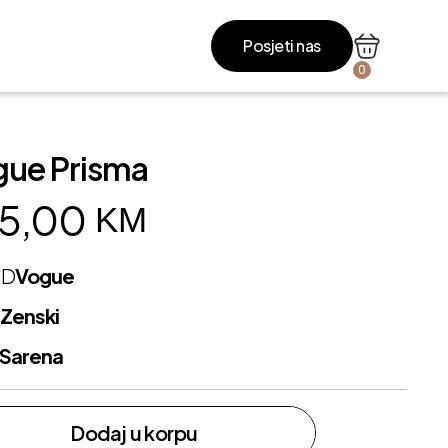
Posjeti nas
0
gue Prisma
5,00
KM
ND
Vogue
L
Zenski
Sarena
Dodaj u korpu