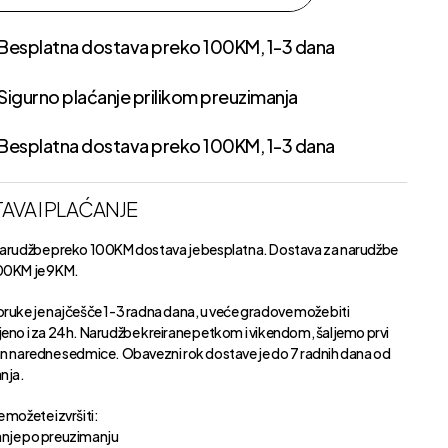
Besplatna dostava preko 100KM, 1-3 dana
Sigurno plaćanje prilikom preuzimanja
Besplatna dostava preko 100KM, 1-3 dana
AVA I PLAĆANJE
narudžbe preko 100KM dostava je besplatna. Dostava za narudžbe
00KM je 9KM.
oruke je najčešče 1-3 radna dana, u veće gradove može biti
jeno i za 24h. Narudžbe kreirane petkom i vikendom, šaljemo prvi
an naredne sedmice. Obavezni rok dostave je do 7 radnih dana od
anja.
 možete izvršiti:
nje po preuzimanju