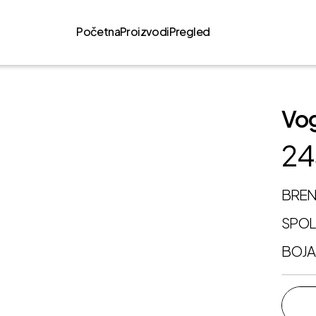
Početna
Proizvodi
Pregled
Vo
24
BRE
SPO
BOJA