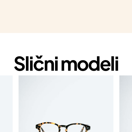
Slični modeli
1+1