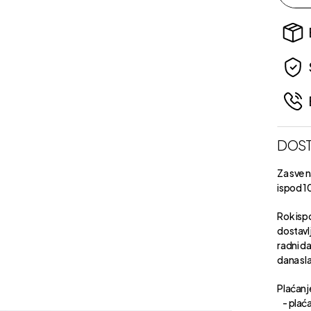
DOST
Za sve 
ispod 1
Rok isp
dostavl
radni d
dana sl
Plaćanje
- plaća