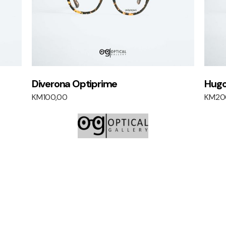
Diverona Optiprime
Hugo
KM
100,00
KM
20