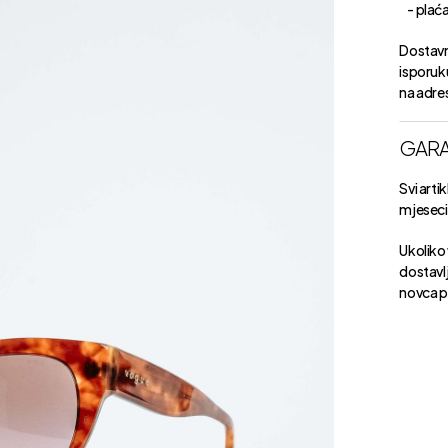
- plaćan
Dostavn
isporuk
na adre
GARA
Svi arti
mjeseci 
Ukoliko 
dostavlj
novca p