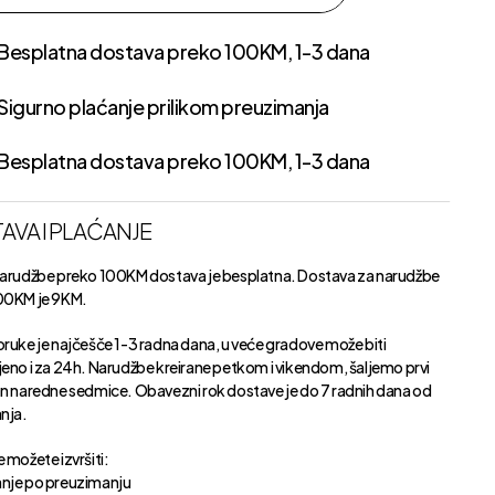
Besplatna dostava preko 100KM, 1-3 dana
Sigurno plaćanje prilikom preuzimanja
Besplatna dostava preko 100KM, 1-3 dana
AVA I PLAĆANJE
narudžbe preko 100KM dostava je besplatna. Dostava za narudžbe
00KM je 9KM.
oruke je najčešče 1-3 radna dana, u veće gradove može biti
jeno i za 24h. Narudžbe kreirane petkom i vikendom, šaljemo prvi
an naredne sedmice. Obavezni rok dostave je do 7 radnih dana od
anja.
 možete izvršiti:
nje po preuzimanju