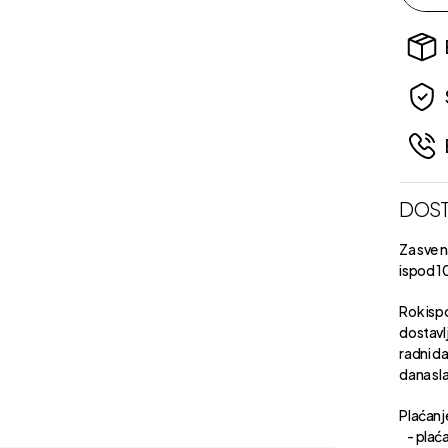
DOST
Za sve 
ispod 1
Rok isp
dostavl
radni d
dana sl
Plaćanje
- plaća