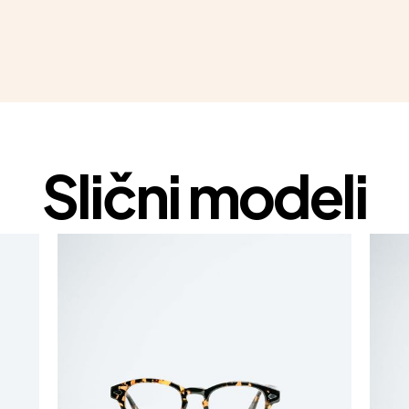
Slični modeli
1+1