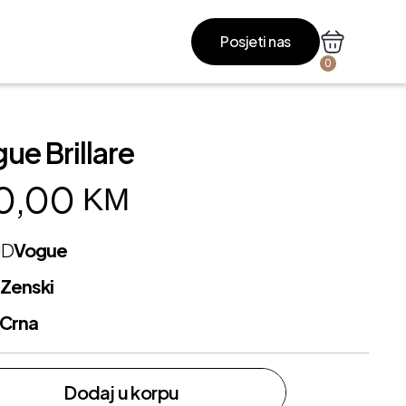
Posjeti nas
0
ue Brillare
0,00
KM
ND
Vogue
L
Zenski
Crna
Dodaj u korpu