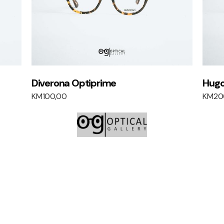
Diverona Optiprime
Hugo
KM
100,00
KM
20