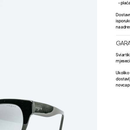
- plaćan
Dostavn
isporuk
na adre
GARA
Svi arti
mjeseci 
Ukoliko 
dostavlj
novca p