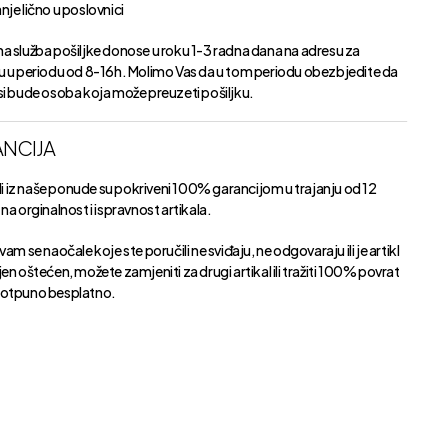
je lično u poslovnici
a služba pošiljke donose u roku 1-3 radna dana na adresu za
u u periodu od 8-16h. Molimo Vas da u tom periodu obezbjedite da
si bude osoba koja može preuzeti pošiljku.
NCIJA
kli iz naše ponude su pokriveni 100% garancijom u trajanju od 12
na orginalnost i ispravnost artikala.
vam se naočale koje ste poručili ne sviđaju, ne odgovaraju ili je artikl
en oštećen, možete zamjeniti za drugi artikal ili tražiti 100% povrat
otpuno besplatno.