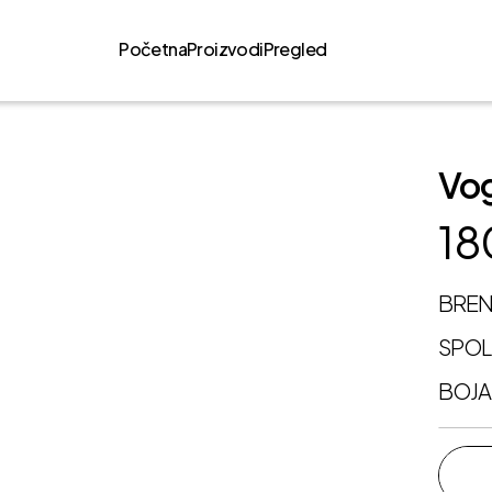
Početna
Proizvodi
Pregled
Vog
18
BRE
SPO
BOJA