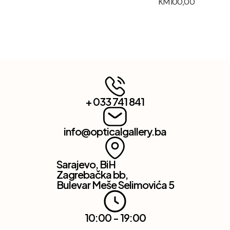
KM
100,00
+ 033 741 841
info@opticalgallery.ba
Sarajevo, BiH
Zagrebačka bb,
Bulevar Meše Selimovića 5
10:00 - 19:00