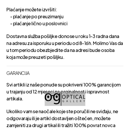
Plaćanje možete izvršiti:
- plaćanje po preuzimanju
- plaćanje lično u poslovnici
Dostavna služba pošiljke donose u roku 1-3 radna dana
na adresu za isporuku u periodu od 8-16h. Molimo Vas da
u tom periodu obezbjedite da na adresi bude osoba
koja može preuzeti pošiljku.
GARANCIJA
Svi artikli iz naše ponude su pokriveni 100% garancijom
u trajanju od 12 mjeseci na orginalnost i ispravnost
artikala.
Ukoliko vam se naočale koje ste poručili ne sviđaju, ne
odgovaraju ili je artikl dostavljen oštećen, možete
zamjeniti za drugi artikal ili tražiti 100% povrat novca