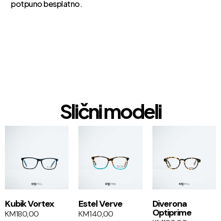
potpuno besplatno.
Slični modeli
1+1
1+1
Kubik Vortex
Estel Verve
Diverona
Optiprime
KM
180,00
KM
140,00