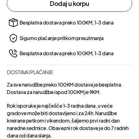
Dodaj u korpu
Besplatna dostava preko 100KM, 1-3 dana
Sigurno plaćanje prilikom preuzimanja
Besplatna dostava preko 100KM, 1-3 dana
DOSTAVA I PLAĆANJE
Za sve narudžbe preko 100KM dostava je besplatna.
Dostava za narudžbe ispod 100KM je 9KM.
Rok isporuke je najčešče 1-3 radna dana, u veće
gradove može biti dostavljeno i za 24h. Narudžbe
kreirane petkom i vikendom, šaljemo prvi radni dan
naredne sedmice. Obavezni rok dostave je do 7 radnih
dana od dana slanja.