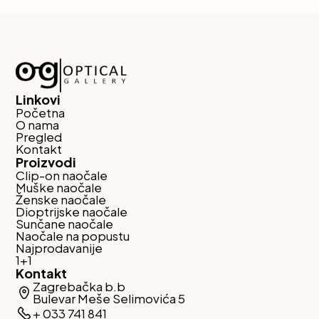
Linkovi
Početna
O nama
Pregled
Kontakt
Proizvodi
Clip-on naočale
Muške naočale
Ženske naočale
Dioptrijske naočale
Sunčane naočale
Naočale na popustu
Najprodavanije
1+1
Kontakt
Zagrebačka b.b
Bulevar Meše Selimovića 5
+ 033 741 841