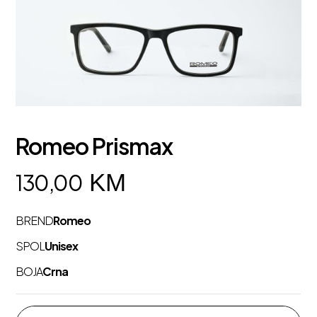
Romeo Prismax
KM
130,00
BREND
Romeo
SPOL
Unisex
BOJA
Crna