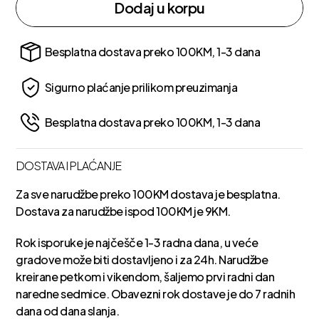
Dodaj u korpu
Besplatna dostava preko 100KM, 1-3 dana
Sigurno plaćanje prilikom preuzimanja
Besplatna dostava preko 100KM, 1-3 dana
DOSTAVA I PLAĆANJE
Za sve narudžbe preko 100KM dostava je besplatna.
Dostava za narudžbe ispod 100KM je 9KM.
Rok isporuke je najčešče 1-3 radna dana, u veće
gradove može biti dostavljeno i za 24h. Narudžbe
kreirane petkom i vikendom, šaljemo prvi radni dan
naredne sedmice. Obavezni rok dostave je do 7 radnih
dana od dana slanja.