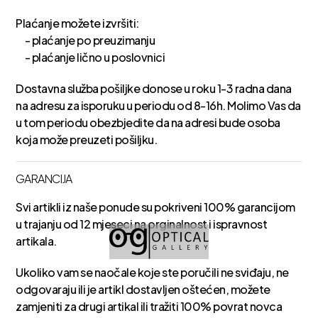
Plaćanje možete izvršiti:
- plaćanje po preuzimanju
- plaćanje lično u poslovnici
Dostavna služba pošiljke donose u roku 1-3 radna dana
na adresu za isporuku u periodu od 8-16h. Molimo Vas da
u tom periodu obezbjedite da na adresi bude osoba
koja može preuzeti pošiljku.
GARANCIJA
Svi artikli iz naše ponude su pokriveni 100% garancijom
u trajanju od 12 mjeseci na orginalnost i ispravnost
artikala.
Ukoliko vam se naočale koje ste poručili ne sviđaju, ne
odgovaraju ili je artikl dostavljen oštećen, možete
zamjeniti za drugi artikal ili tražiti 100% povrat novca