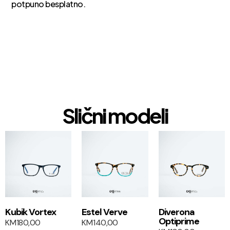
potpuno besplatno.
Slični modeli
1+1
1+1
Kubik Vortex
Estel Verve
Diverona
Optiprime
KM
180,00
KM
140,00