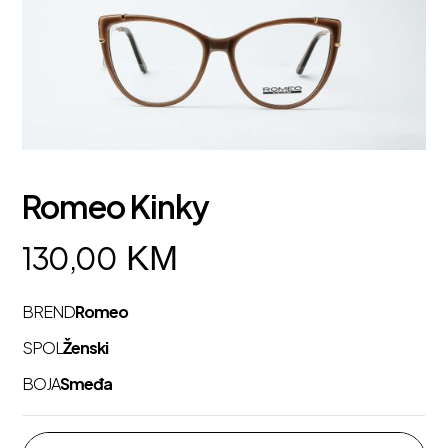
Romeo Kinky
KM
130,00
BREND
Romeo
SPOL
Ženski
BOJA
Smeđa