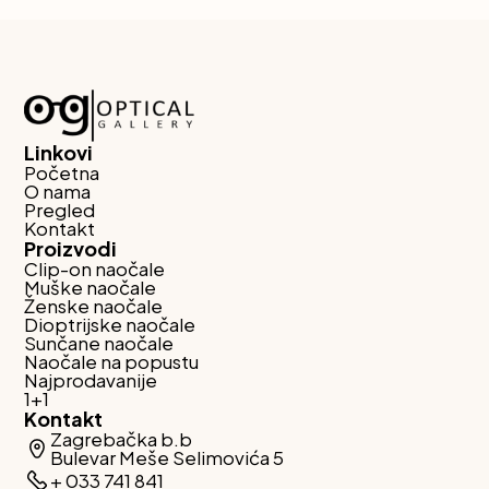
Linkovi
Početna
O nama
Pregled
Kontakt
Proizvodi
Clip-on naočale
Muške naočale
Ženske naočale
Dioptrijske naočale
Sunčane naočale
Naočale na popustu
Najprodavanije
1+1
Kontakt
Zagrebačka b.b
Bulevar Meše Selimovića 5
+ 033 741 841