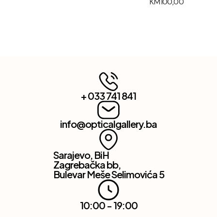
KM
100,00
+ 033 741 841
info@opticalgallery.ba
Sarajevo, BiH
Zagrebačka bb,
Bulevar Meše Selimovića 5
10:00 - 19:00