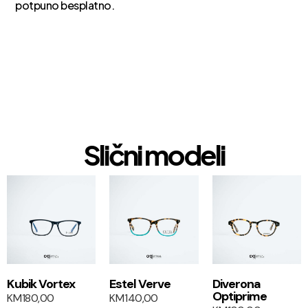
potpuno besplatno.
Slični modeli
1+1
1+1
Kubik Vortex
Estel Verve
Diverona
Optiprime
KM
180,00
KM
140,00