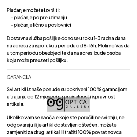
Plaćanje možete izvršiti:
- plaćanje po preuzimanju
- plaćanje lično u poslovnici
Dostavna služba pošiljke donose u roku 1-3 radna dana
na adresu za isporuku u periodu od 8-16h. Molimo Vas da
u tom periodu obezbjedite da na adresi bude osoba
koja može preuzeti pošiljku.
GARANCIJA
Svi artikli iz naše ponude su pokriveni 100% garancijom
u trajanju od 12 mjeseci na orginalnost i ispravnost
artikala.
Ukoliko vam se naočale koje ste poručili ne sviđaju, ne
odgovaraju ili je artikl dostavljen oštećen, možete
zamjeniti za drugi artikal ili tražiti 100% povrat novca