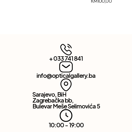
KM
100,00
+ 033 741 841
info@opticalgallery.ba
Sarajevo, BiH
Zagrebačka bb,
Bulevar Meše Selimovića 5
10:00 - 19:00