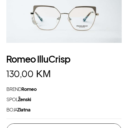
Romeo IlluCrisp
KM
130,00
BREND
Romeo
SPOL
Ženski
BOJA
Zlatna