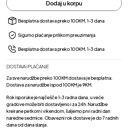
Dodaj u korpu
Besplatna dostava preko 100KM, 1-3 dana
Sigurno plaćanje prilikom preuzimanja
Besplatna dostava preko 100KM, 1-3 dana
DOSTAVA I PLAĆANJE
Za sve narudžbe preko 100KM dostava je besplatna.
Dostava za narudžbe ispod 100KM je 9KM.
Rok isporuke je najčešče 1-3 radna dana, u veće
gradove može biti dostavljeno i za 24h. Narudžbe
kreirane petkom i vikendom, šaljemo prvi radni dan
naredne sedmice. Obavezni rok dostave je do 7 radnih
dana od dana slanja.