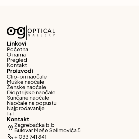
Linkovi
Početna
O nama
Pregled
Kontakt
Proizvodi
Clip-on naočale
Muške naočale
Ženske naočale
Dioptrijske naočale
Sunčane naočale
Naočale na popustu
Najprodavanije
1+1
Kontakt
Zagrebačka b.b
Bulevar Meše Selimovića 5
+ 033 741 841