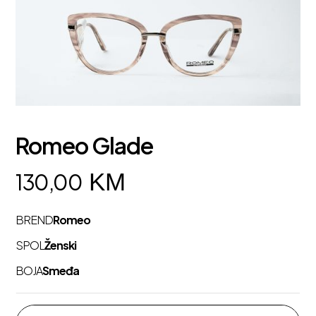
Romeo Glade
KM
130,00
BREND
Romeo
SPOL
Ženski
BOJA
Smeđa