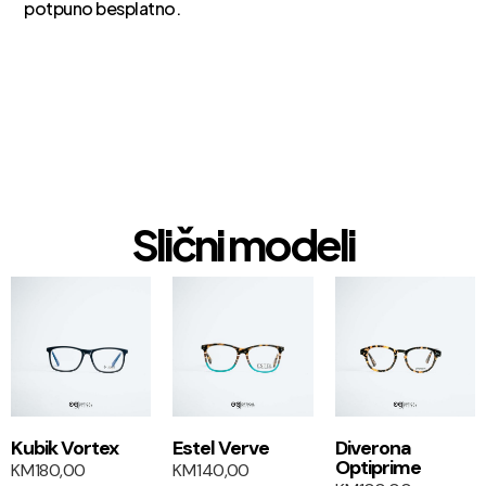
potpuno besplatno.
Slični modeli
1+1
1+1
Kubik Vortex
Estel Verve
Diverona
Optiprime
KM
180,00
KM
140,00