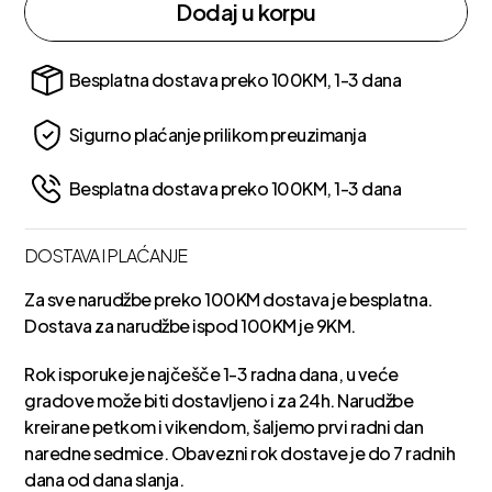
Dodaj u korpu
Besplatna dostava preko 100KM, 1-3 dana
Sigurno plaćanje prilikom preuzimanja
Besplatna dostava preko 100KM, 1-3 dana
DOSTAVA I PLAĆANJE
Za sve narudžbe preko 100KM dostava je besplatna.
Dostava za narudžbe ispod 100KM je 9KM.
Rok isporuke je najčešče 1-3 radna dana, u veće
gradove može biti dostavljeno i za 24h. Narudžbe
kreirane petkom i vikendom, šaljemo prvi radni dan
naredne sedmice. Obavezni rok dostave je do 7 radnih
dana od dana slanja.