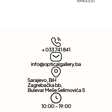
KM
100,00
+ 033 741 841
info@opticalgallery.ba
Sarajevo, BiH
Zagrebačka bb,
Bulevar Meše Selimovića 5
10:00 - 19:00