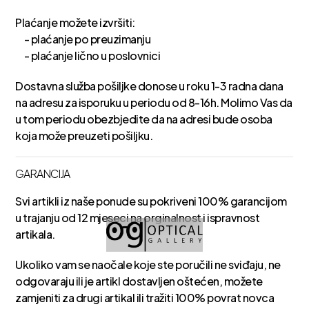
Plaćanje možete izvršiti:
- plaćanje po preuzimanju
- plaćanje lično u poslovnici
Dostavna služba pošiljke donose u roku 1-3 radna dana
na adresu za isporuku u periodu od 8-16h. Molimo Vas da
u tom periodu obezbjedite da na adresi bude osoba
koja može preuzeti pošiljku.
GARANCIJA
Svi artikli iz naše ponude su pokriveni 100% garancijom
u trajanju od 12 mjeseci na orginalnost i ispravnost
artikala.
Ukoliko vam se naočale koje ste poručili ne sviđaju, ne
odgovaraju ili je artikl dostavljen oštećen, možete
zamjeniti za drugi artikal ili tražiti 100% povrat novca