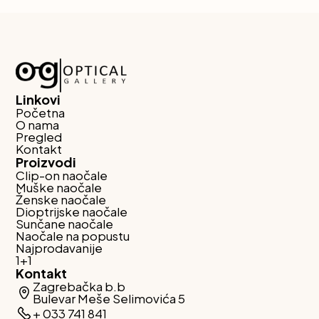
Linkovi
Početna
O nama
Pregled
Kontakt
Proizvodi
Clip-on naočale
Muške naočale
Ženske naočale
Dioptrijske naočale
Sunčane naočale
Naočale na popustu
Najprodavanije
1+1
Kontakt
Zagrebačka b.b
Bulevar Meše Selimovića 5
+ 033 741 841