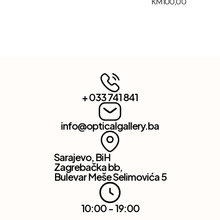
KM
100,00
+ 033 741 841
info@opticalgallery.ba
Sarajevo, BiH
Zagrebačka bb,
Bulevar Meše Selimovića 5
10:00 - 19:00