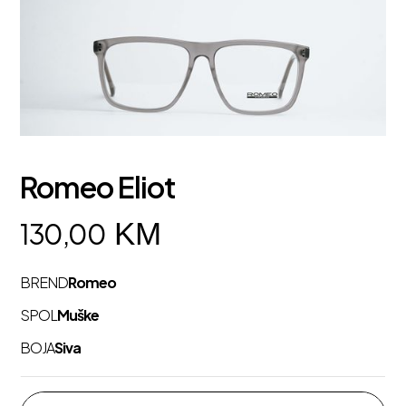
Romeo Eliot
KM
130,00
BREND
Romeo
SPOL
Muške
BOJA
Siva