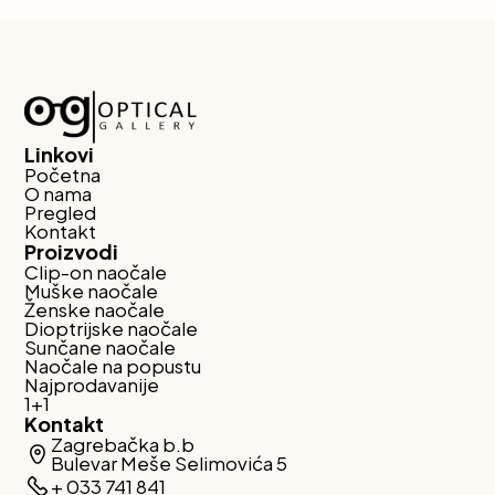
Linkovi
Početna
O nama
Pregled
Kontakt
Proizvodi
Clip-on naočale
Muške naočale
Ženske naočale
Dioptrijske naočale
Sunčane naočale
Naočale na popustu
Najprodavanije
1+1
Kontakt
Zagrebačka b.b
Bulevar Meše Selimovića 5
+ 033 741 841