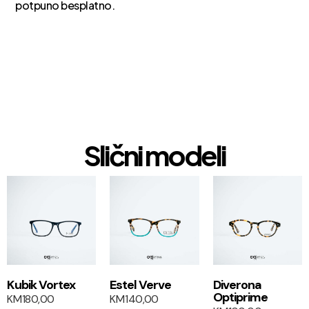
potpuno besplatno.
Slični modeli
1+1
1+1
Kubik Vortex
Estel Verve
Diverona
Optiprime
KM
180,00
KM
140,00