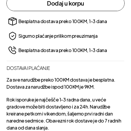
Dodaj u korpu
Besplatna dostava preko 100KM, 1-3 dana
Sigurno plaćanje prilikom preuzimanja
Besplatna dostava preko 100KM, 1-3 dana
DOSTAVA I PLAĆANJE
Za sve narudžbe preko 100KM dostava je besplatna.
Dostava za narudžbe ispod 100KM je 9KM.
Rok isporuke je najčešče 1-3 radna dana, u veće
gradove može biti dostavljeno i za 24h. Narudžbe
kreirane petkom i vikendom, šaljemo prvi radni dan
naredne sedmice. Obavezni rok dostave je do 7 radnih
dana od dana slanja.