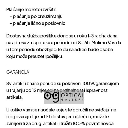
Plaćanje možete izvršiti:
- plaćanje po preuzimanju
- plaćanje lično u poslovnici
Dostavna služba pošiljke donose u roku 1-3 radna dana
na adresu za isporuku u periodu od 8-16h. Molimo Vas da
u tom periodu obezbjedite da na adresi bude osoba
koja može preuzeti pošiljku.
GARANCIJA
Svi artikli iz naše ponude su pokriveni 100% garancijom
u trajanju od 12 mjeseci na orginalnost i ispravnost
artikala.
Ukoliko vam se naočale koje ste poručili ne sviđaju, ne
odgovaraju ili je artikl dostavljen oštećen, možete
zamjeniti za drugi artikal ili tražiti 100% povrat novca