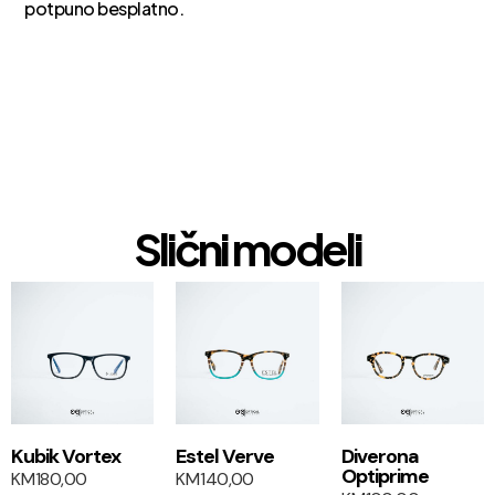
potpuno besplatno.
Slični modeli
1+1
1+1
Kubik Vortex
Estel Verve
Diverona
Optiprime
KM
180,00
KM
140,00