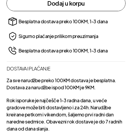
Dodaj u korpu
Besplatna dostava preko 100KM, 1-3 dana
Sigurno plaćanje prilikom preuzimanja
Besplatna dostava preko 100KM, 1-3 dana
DOSTAVA I PLAĆANJE
Za sve narudžbe preko 100KM dostava je besplatna.
Dostava za narudžbe ispod 100KM je 9KM.
Rok isporuke je najčešče 1-3 radna dana, u veće
gradove može biti dostavljeno i za 24h. Narudžbe
kreirane petkom i vikendom, šaljemo prvi radni dan
naredne sedmice. Obavezni rok dostave je do 7 radnih
dana od dana slanja.