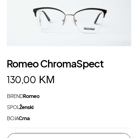
Romeo ChromaSpect
KM
130,00
BREND
Romeo
SPOL
Ženski
BOJA
Crna