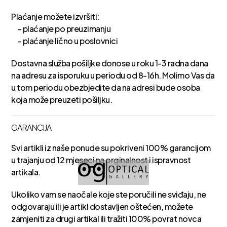
Plaćanje možete izvršiti:
- plaćanje po preuzimanju
- plaćanje lično u poslovnici
Dostavna služba pošiljke donose u roku 1-3 radna dana
na adresu za isporuku u periodu od 8-16h. Molimo Vas da
u tom periodu obezbjedite da na adresi bude osoba
koja može preuzeti pošiljku.
GARANCIJA
Svi artikli iz naše ponude su pokriveni 100% garancijom
u trajanju od 12 mjeseci na orginalnost i ispravnost
artikala.
Ukoliko vam se naočale koje ste poručili ne sviđaju, ne
odgovaraju ili je artikl dostavljen oštećen, možete
zamjeniti za drugi artikal ili tražiti 100% povrat novca