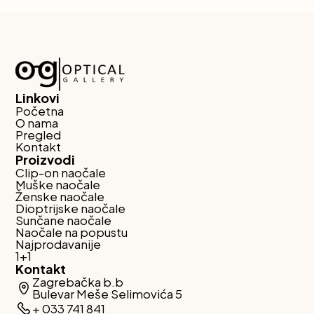
Linkovi
Početna
O nama
Pregled
Kontakt
Proizvodi
Clip-on naočale
Muške naočale
Ženske naočale
Dioptrijske naočale
Sunčane naočale
Naočale na popustu
Najprodavanije
1+1
Kontakt
Zagrebačka b.b
Bulevar Meše Selimovića 5
+ 033 741 841