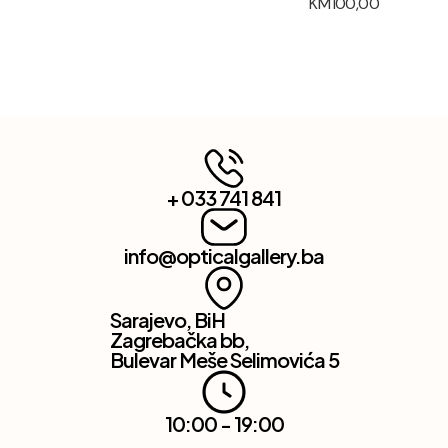
KM
100,00
+ 033 741 841
info@opticalgallery.ba
Sarajevo, BiH
Zagrebačka bb,
Bulevar Meše Selimovića 5
10:00 - 19:00