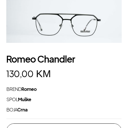
Romeo Chandler
KM
130,00
BREND
Romeo
SPOL
Muške
BOJA
Crna