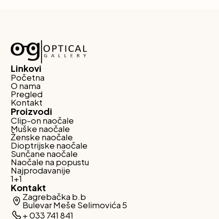
Linkovi
Početna
O nama
Pregled
Kontakt
Proizvodi
Clip-on naočale
Muške naočale
Ženske naočale
Dioptrijske naočale
Sunčane naočale
Naočale na popustu
Najprodavanije
1+1
Kontakt
Zagrebačka b.b
Bulevar Meše Selimovića 5
+ 033 741 841