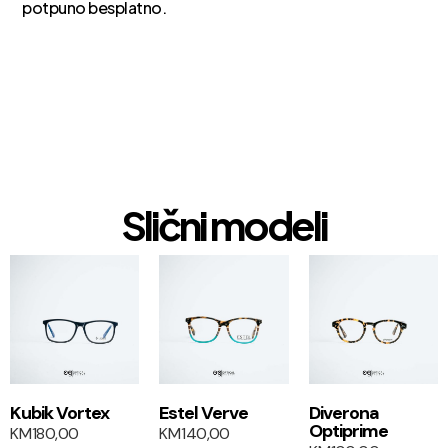
potpuno besplatno.
Slični modeli
1+1
1+1
Kubik Vortex
Estel Verve
Diverona
Optiprime
KM
180,00
KM
140,00