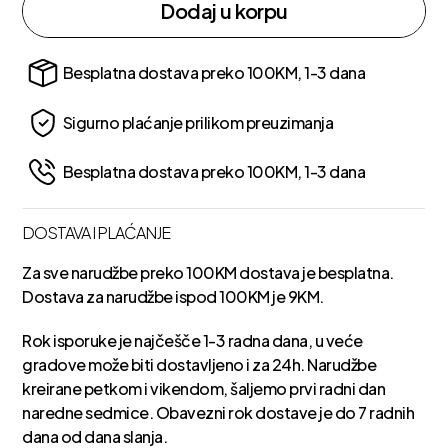
Dodaj u korpu
Besplatna dostava preko 100KM, 1-3 dana
Sigurno plaćanje prilikom preuzimanja
Besplatna dostava preko 100KM, 1-3 dana
DOSTAVA I PLAĆANJE
Za sve narudžbe preko 100KM dostava je besplatna.
Dostava za narudžbe ispod 100KM je 9KM.
Rok isporuke je najčešče 1-3 radna dana, u veće
gradove može biti dostavljeno i za 24h. Narudžbe
kreirane petkom i vikendom, šaljemo prvi radni dan
naredne sedmice. Obavezni rok dostave je do 7 radnih
dana od dana slanja.