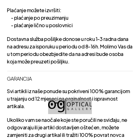
Plaćanje možete izvršiti:
- plaćanje po preuzimanju
- plaćanje lično u poslovnici
Dostavna služba pošiljke donose u roku 1-3 radna dana
na adresu za isporuku u periodu od 8-16h. Molimo Vas da
u tom periodu obezbjedite da na adresi bude osoba
koja može preuzeti pošiljku.
GARANCIJA
Svi artikli iz naše ponude su pokriveni 100% garancijom
u trajanju od 12 mjeseci na orginalnost i ispravnost
artikala.
Ukoliko vam se naočale koje ste poručili ne sviđaju, ne
odgovaraju ili je artikl dostavljen oštećen, možete
zamjeniti za drugi artikal ili tražiti 100% povrat novca