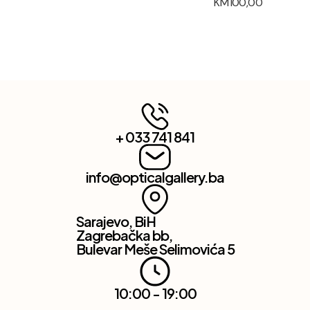
KM
100,00
+ 033 741 841
info@opticalgallery.ba
Sarajevo, BiH
Zagrebačka bb,
Bulevar Meše Selimovića 5
10:00 - 19:00