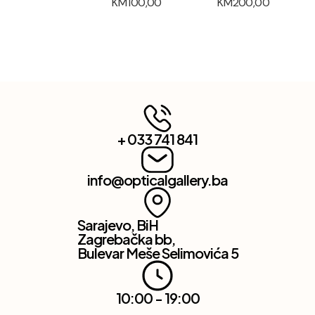
KM
100,00
KM
200,00
+ 033 741 841
info@opticalgallery.ba
Sarajevo, BiH
Zagrebačka bb,
Bulevar Meše Selimovića 5
10:00 - 19:00