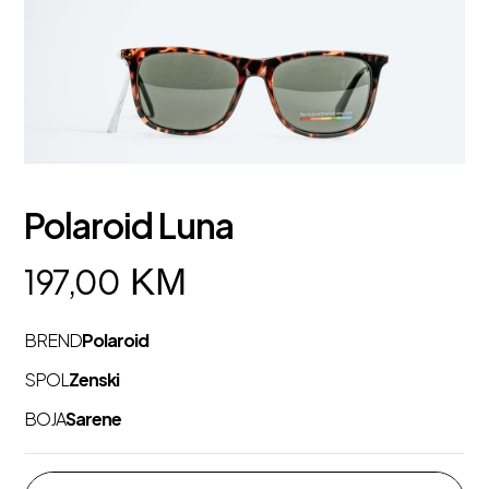
Polaroid Luna
KM
197,00
BREND
Polaroid
SPOL
Zenski
BOJA
Sarene