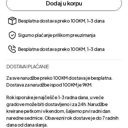
Dodaj u korpu
Besplatna dostava preko 100KM, 1-3 dana
Sigurno plaćanje prilikom preuzimanja
Besplatna dostava preko 100KM, 1-3 dana
DOSTAVA I PLAĆANJE
Za sve narudžbe preko 100KM dostava je besplatna.
Dostava za narudžbe ispod 100KM je 9KM.
Rok isporuke je najčešče 1-3 radna dana, u veće
gradove može biti dostavljeno i za 24h. Narudžbe
kreirane petkom i vikendom, šaljemo prvi radni dan
naredne sedmice. Obavezni rok dostave je do 7 radnih
dana od dana slanja.