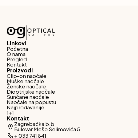
Linkovi
Početna
O nama
Pregled
Kontakt
Proizvodi
Clip-on naočale
Muške naočale
Ženske naočale
Dioptrijske naočale
Sunčane naočale
Naočale na popustu
Najprodavanije
1+1
Kontakt
Zagrebačka b.b
Bulevar Meše Selimovića 5
+ 033 741 841