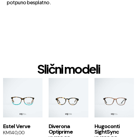
potpuno besplatno.
Slični modeli
1+1
Estel Verve
Diverona
Hugoconti
Optiprime
SightSync
KM
140,00