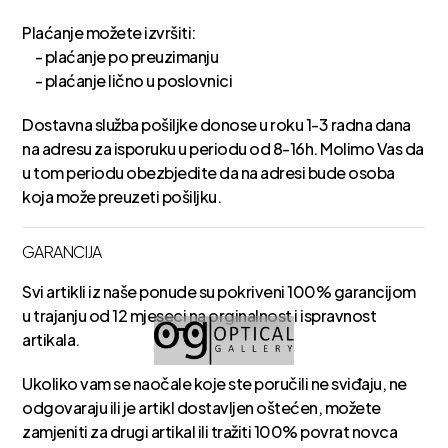
Plaćanje možete izvršiti:
- plaćanje po preuzimanju
- plaćanje lično u poslovnici
Dostavna služba pošiljke donose u roku 1-3 radna dana
na adresu za isporuku u periodu od 8-16h. Molimo Vas da
u tom periodu obezbjedite da na adresi bude osoba
koja može preuzeti pošiljku.
GARANCIJA
Svi artikli iz naše ponude su pokriveni 100% garancijom
u trajanju od 12 mjeseci na orginalnost i ispravnost
artikala.
Ukoliko vam se naočale koje ste poručili ne sviđaju, ne
odgovaraju ili je artikl dostavljen oštećen, možete
zamjeniti za drugi artikal ili tražiti 100% povrat novca