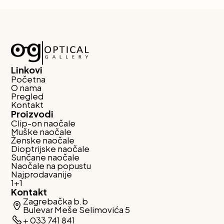
Linkovi
Početna
O nama
Pregled
Kontakt
Proizvodi
Clip-on naočale
Muške naočale
Ženske naočale
Dioptrijske naočale
Sunčane naočale
Naočale na popustu
Najprodavanije
1+1
Kontakt
Zagrebačka b.b
Bulevar Meše Selimovića 5
+ 033 741 841