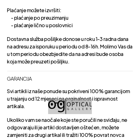
Plaćanje možete izvršiti:
- plaćanje po preuzimanju
- plaćanje lično u poslovnici
Dostavna služba pošiljke donose u roku 1-3 radna dana
na adresu za isporuku u periodu od 8-16h. Molimo Vas da
u tom periodu obezbjedite da na adresi bude osoba
koja može preuzeti pošiljku.
GARANCIJA
Svi artikli iz naše ponude su pokriveni 100% garancijom
u trajanju od 12 mjeseci na orginalnost i ispravnost
artikala.
Ukoliko vam se naočale koje ste poručili ne sviđaju, ne
odgovaraju ili je artikl dostavljen oštećen, možete
zamjeniti za drugi artikal ili tražiti 100% povrat novca