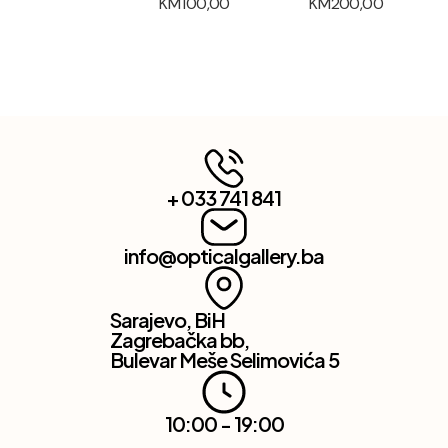
KM
100,00
KM
200,00
+ 033 741 841
info@opticalgallery.ba
Sarajevo, BiH
Zagrebačka bb,
Bulevar Meše Selimovića 5
10:00 - 19:00