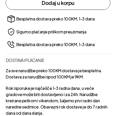
Dodaj u korpu
Besplatna dostava preko 100KM, 1-3 dana
Sigurno plaćanje prilikom preuzimanja
Besplatna dostava preko 100KM, 1-3 dana
DOSTAVA I PLAĆANJE
Za sve narudžbe preko 100KM dostava je besplatna.
Dostava za narudžbe ispod 100KM je 9KM.
Rok isporuke je najčešče 1-3 radna dana, u veće
gradove može biti dostavljeno i za 24h. Narudžbe
kreirane petkom i vikendom, šaljemo prvi radni dan
naredne sedmice. Obavezni rok dostave je do 7 radnih
dana od dana slanja.