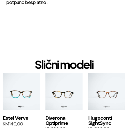
potpuno besplatno.
Slični modeli
1+1
Estel Verve
Diverona
Hugoconti
Optiprime
SightSync
KM
140,00