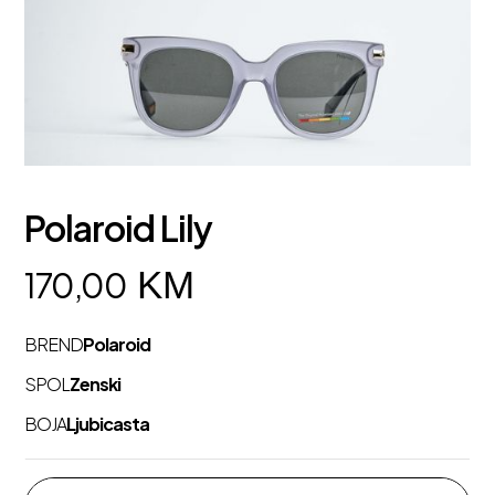
Polaroid Lily
KM
170,00
BREND
Polaroid
SPOL
Zenski
BOJA
Ljubicasta