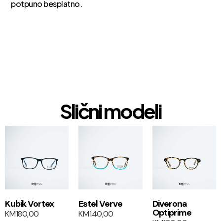
potpuno besplatno.
Slični modeli
1+1
1+1
Kubik Vortex
Estel Verve
Diverona
Optiprime
KM
180,00
KM
140,00