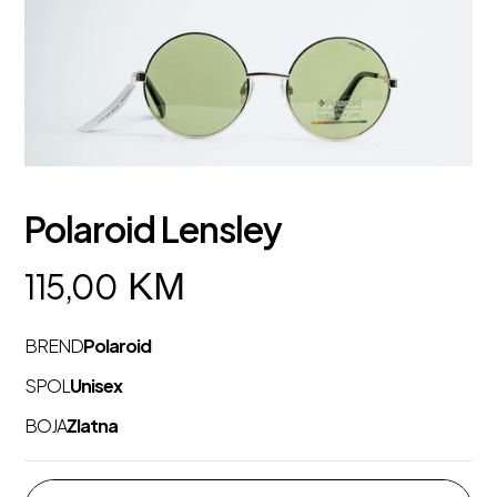
Polaroid Lensley
KM
115,00
BREND
Polaroid
SPOL
Unisex
BOJA
Zlatna