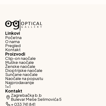
Linkovi
Početna
O nama
Pregled
Kontakt
Proizvodi
Clip-on naočale
Muške naočale
Ženske naočale
Dioptrijske naočale
Sunčane naočale
Naočale na popustu
Najprodavanije
1+1
Kontakt
Zagrebačka b.b
Bulevar Meše Selimovića 5
+ 033 741 841