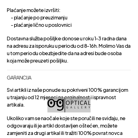
Plaćanje možete izvršiti:
- plaćanje po preuzimanju
- plaćanje lično u poslovnici
Dostavna služba pošiljke donose u roku 1-3 radna dana
na adresu za isporuku u periodu od 8-16h. Molimo Vas da
u tom periodu obezbjedite da na adresi bude osoba
koja može preuzeti pošiljku.
GARANCIJA
Svi artikli iz naše ponude su pokriveni 100% garancijom
u trajanju od 12 mjeseci na orginalnost i ispravnost
artikala.
Ukoliko vam se naočale koje ste poručili ne sviđaju, ne
odgovaraju ili je artikl dostavljen oštećen, možete
zamjeniti za drugi artikal ili tražiti 100% povrat novca