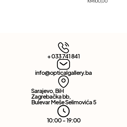
KM
100,00
+ 033 741 841
info@opticalgallery.ba
Sarajevo, BiH
Zagrebačka bb,
Bulevar Meše Selimovića 5
10:00 - 19:00