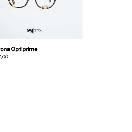
rona Optiprime
0,00