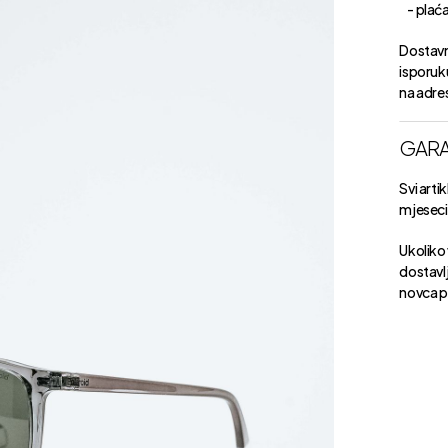
- plaćan
Dostavn
isporuk
na adre
GARA
Svi arti
mjeseci 
Ukoliko 
dostavlj
novca p