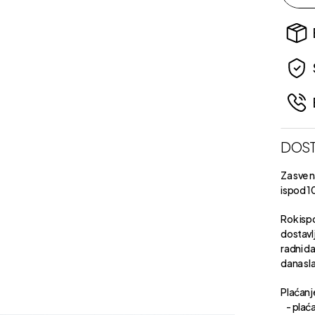
DOST
Za sve 
ispod 1
Rok isp
dostavl
radni d
dana sl
Plaćanje
- plaća