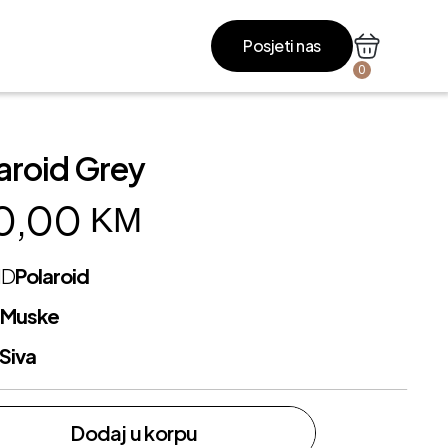
Posjeti nas
0
aroid Grey
0,00
KM
ND
Polaroid
L
Muske
Siva
Dodaj u korpu