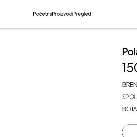
Početna
Proizvodi
Pregled
Pol
15
BRE
SPO
BOJA