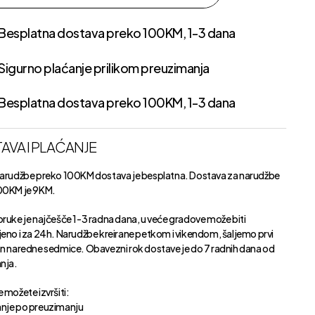
Besplatna dostava preko 100KM, 1-3 dana
Sigurno plaćanje prilikom preuzimanja
Besplatna dostava preko 100KM, 1-3 dana
AVA I PLAĆANJE
narudžbe preko 100KM dostava je besplatna. Dostava za narudžbe
00KM je 9KM.
oruke je najčešče 1-3 radna dana, u veće gradove može biti
jeno i za 24h. Narudžbe kreirane petkom i vikendom, šaljemo prvi
an naredne sedmice. Obavezni rok dostave je do 7 radnih dana od
anja.
 možete izvršiti:
nje po preuzimanju