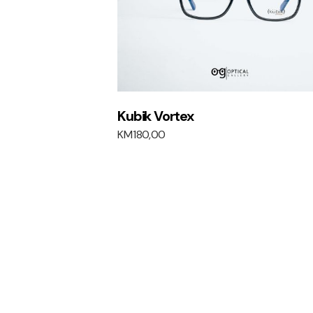
Kubik Vortex
KM
180,00