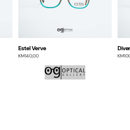
Estel Verve
Dive
KM
140,00
KM
10