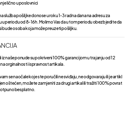
je lično u poslovnici
a služba pošiljke donose u roku 1-3 radna dana na adresu za
u u periodu od 8-16h. Molimo Vas da u tom periodu obezbjedite da
si bude osoba koja može preuzeti pošiljku.
NCIJA
kli iz naše ponude su pokriveni 100% garancijom u trajanju od 12
na orginalnost i ispravnost artikala.
vam se naočale koje ste poručili ne sviđaju, ne odgovaraju ili je artikl
en oštećen, možete zamjeniti za drugi artikal ili tražiti 100% povrat
otpuno besplatno.