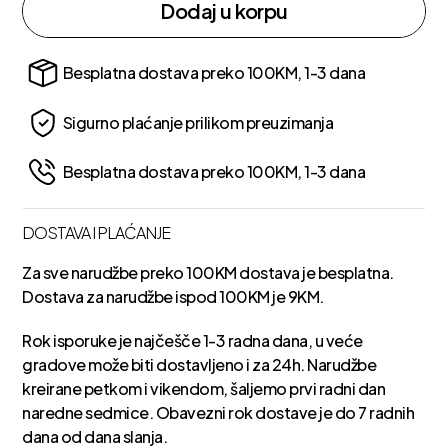
Dodaj u korpu
Besplatna dostava preko 100KM, 1-3 dana
Sigurno plaćanje prilikom preuzimanja
Besplatna dostava preko 100KM, 1-3 dana
DOSTAVA I PLAĆANJE
Za sve narudžbe preko 100KM dostava je besplatna.
Dostava za narudžbe ispod 100KM je 9KM.
Rok isporuke je najčešče 1-3 radna dana, u veće
gradove može biti dostavljeno i za 24h. Narudžbe
kreirane petkom i vikendom, šaljemo prvi radni dan
naredne sedmice. Obavezni rok dostave je do 7 radnih
dana od dana slanja.