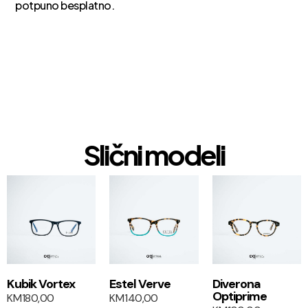
potpuno besplatno.
Slični modeli
1+1
1+1
Kubik Vortex
Estel Verve
Diverona
Optiprime
KM
180,00
KM
140,00