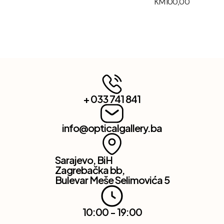
KM
100,00
+ 033 741 841
info@opticalgallery.ba
Sarajevo, BiH
Zagrebačka bb,
Bulevar Meše Selimovića 5
10:00 - 19:00