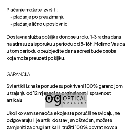
Plaćanje možete izvršiti:
- plaćanje po preuzimanju
- plaćanje lično u poslovnici
Dostavna služba pošiljke donose u roku 1-3 radna dana
na adresu za isporuku u periodu od 8-16h. Molimo Vas da
u tom periodu obezbjedite da na adresi bude osoba
koja može preuzeti pošiljku.
GARANCIJA
Svi artikli iz naše ponude su pokriveni 100% garancijom
u trajanju od 12 mjeseci na orginalnost i ispravnost
artikala.
Ukoliko vam se naočale koje ste poručili ne sviđaju, ne
odgovaraju ili je artikl dostavljen oštećen, možete
zamjeniti za drugi artikal ili tražiti 100% povrat novca