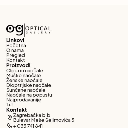
Linkovi
Početna
O nama
Pregled
Kontakt
Proizvodi
Clip-on naočale
Muške naočale
Ženske naočale
Dioptrijske naočale
Sunčane naočale
Naočale na popustu
Najprodavanije
1+1
Kontakt
Zagrebačka b.b
Bulevar Meše Selimovića 5
+ 033 741 841