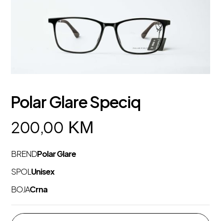
Polar Glare Speciq
KM
200,00
BREND
Polar Glare
SPOL
Unisex
BOJA
Crna