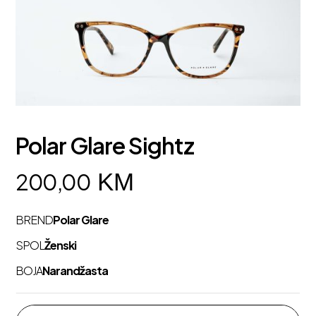
Polar Glare Sightz
KM
200,00
BREND
Polar Glare
SPOL
Ženski
BOJA
Narandžasta