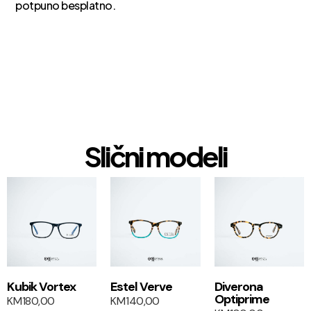
potpuno besplatno.
Slični modeli
1+1
1+1
Kubik Vortex
Estel Verve
Diverona
Optiprime
KM
180,00
KM
140,00