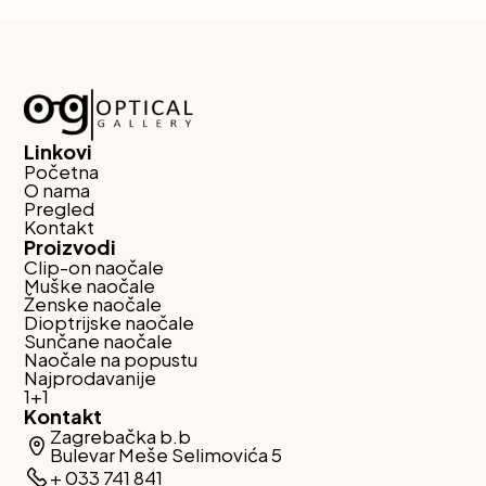
Linkovi
Početna
O nama
Pregled
Kontakt
Proizvodi
Clip-on naočale
Muške naočale
Ženske naočale
Dioptrijske naočale
Sunčane naočale
Naočale na popustu
Najprodavanije
1+1
Kontakt
Zagrebačka b.b
Bulevar Meše Selimovića 5
+ 033 741 841