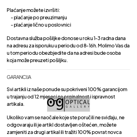
Plaćanje možete izvršiti:
- plaćanje po preuzimanju
- plaćanje lično u poslovnici
Dostavna služba pošiljke donose u roku 1-3 radna dana
na adresu za isporuku u periodu od 8-16h. Molimo Vas da
u tom periodu obezbjedite da na adresi bude osoba
koja može preuzeti pošiljku.
GARANCIJA
Svi artikli iz naše ponude su pokriveni 100% garancijom
u trajanju od 12 mjeseci na orginalnost i ispravnost
artikala.
Ukoliko vam se naočale koje ste poručili ne sviđaju, ne
odgovaraju ili je artikl dostavljen oštećen, možete
zamjeniti za drugi artikal ili tražiti 100% povrat novca