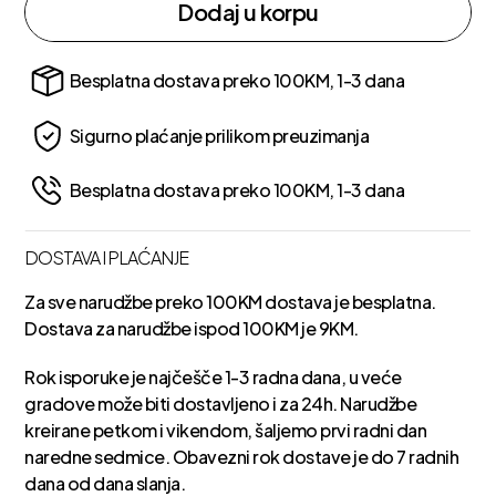
Dodaj u korpu
Besplatna dostava preko 100KM, 1-3 dana
Sigurno plaćanje prilikom preuzimanja
Besplatna dostava preko 100KM, 1-3 dana
DOSTAVA I PLAĆANJE
Za sve narudžbe preko 100KM dostava je besplatna.
Dostava za narudžbe ispod 100KM je 9KM.
Rok isporuke je najčešče 1-3 radna dana, u veće
gradove može biti dostavljeno i za 24h. Narudžbe
kreirane petkom i vikendom, šaljemo prvi radni dan
naredne sedmice. Obavezni rok dostave je do 7 radnih
dana od dana slanja.