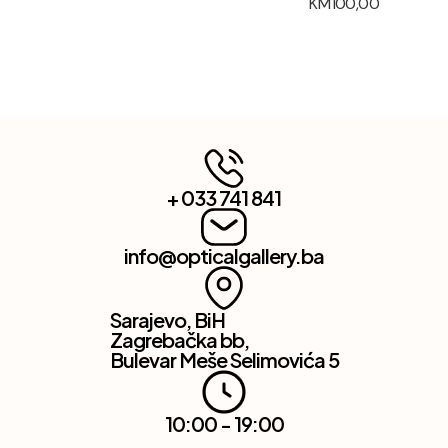
KM
100,00
+ 033 741 841
info@opticalgallery.ba
Sarajevo, BiH
Zagrebačka bb,
Bulevar Meše Selimovića 5
10:00 - 19:00