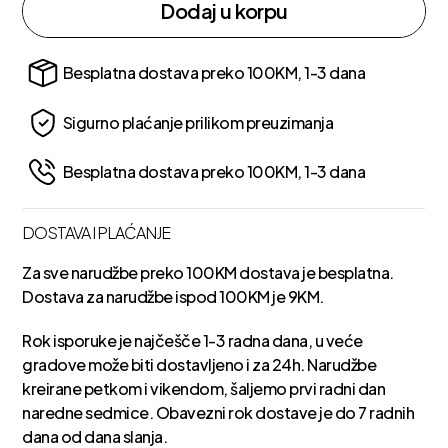
Dodaj u korpu
Besplatna dostava preko 100KM, 1-3 dana
Sigurno plaćanje prilikom preuzimanja
Besplatna dostava preko 100KM, 1-3 dana
DOSTAVA I PLAĆANJE
Za sve narudžbe preko 100KM dostava je besplatna.
Dostava za narudžbe ispod 100KM je 9KM.
Rok isporuke je najčešče 1-3 radna dana, u veće
gradove može biti dostavljeno i za 24h. Narudžbe
kreirane petkom i vikendom, šaljemo prvi radni dan
naredne sedmice. Obavezni rok dostave je do 7 radnih
dana od dana slanja.