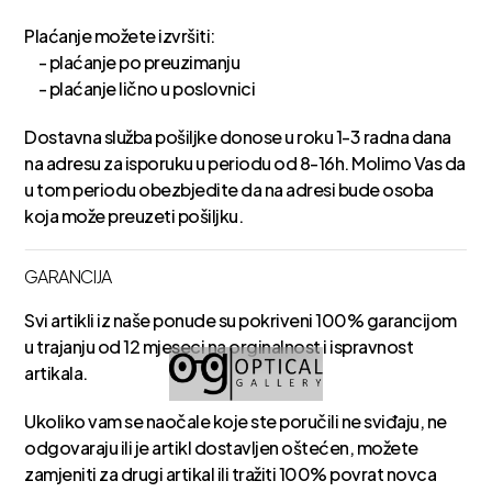
Plaćanje možete izvršiti:
- plaćanje po preuzimanju
- plaćanje lično u poslovnici
Dostavna služba pošiljke donose u roku 1-3 radna dana
na adresu za isporuku u periodu od 8-16h. Molimo Vas da
u tom periodu obezbjedite da na adresi bude osoba
koja može preuzeti pošiljku.
GARANCIJA
Svi artikli iz naše ponude su pokriveni 100% garancijom
u trajanju od 12 mjeseci na orginalnost i ispravnost
artikala.
Ukoliko vam se naočale koje ste poručili ne sviđaju, ne
odgovaraju ili je artikl dostavljen oštećen, možete
zamjeniti za drugi artikal ili tražiti 100% povrat novca