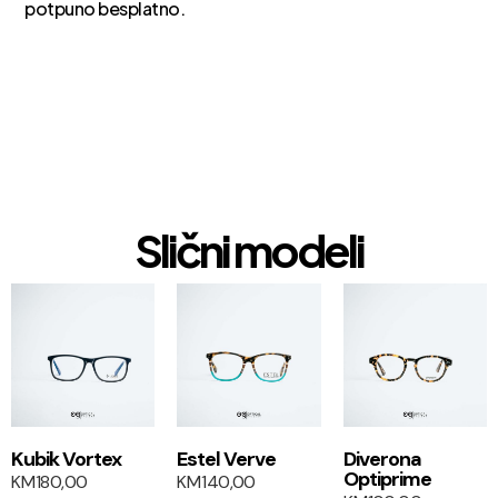
potpuno besplatno.
Slični modeli
1+1
1+1
Kubik Vortex
Estel Verve
Diverona
Optiprime
KM
180,00
KM
140,00