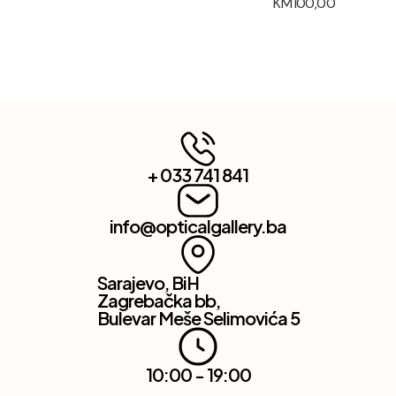
KM
100,00
+ 033 741 841
info@opticalgallery.ba
Sarajevo, BiH
Zagrebačka bb,
Bulevar Meše Selimovića 5
10:00 - 19:00