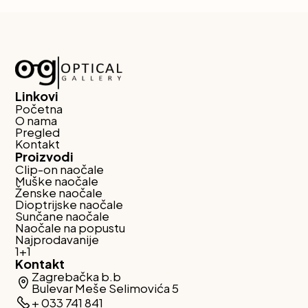
Linkovi
Početna
O nama
Pregled
Kontakt
Proizvodi
Clip-on naočale
Muške naočale
Ženske naočale
Dioptrijske naočale
Sunčane naočale
Naočale na popustu
Najprodavanije
1+1
Kontakt
Zagrebačka b.b
Bulevar Meše Selimovića 5
+ 033 741 841