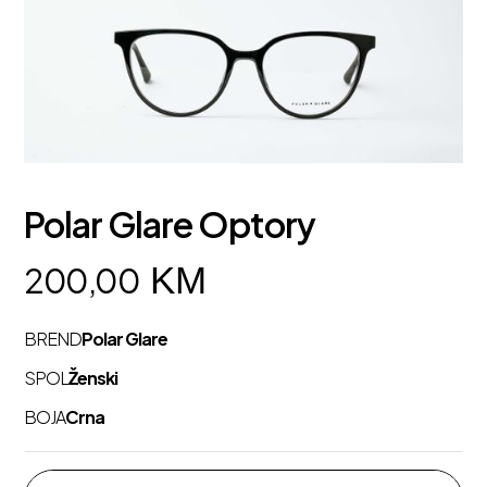
Polar Glare Optory
KM
200,00
BREND
Polar Glare
SPOL
Ženski
BOJA
Crna