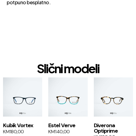
potpuno besplatno.
Slični modeli
1+1
1+1
Kubik Vortex
Estel Verve
Diverona
Optiprime
KM
180,00
KM
140,00