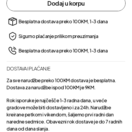
Dodaj u korpu
Besplatna dostava preko 100KM, 1-3 dana
Sigurno plaćanje prilikom preuzimanja
Besplatna dostava preko 100KM, 1-3 dana
DOSTAVA I PLAĆANJE
Za sve narudžbe preko 100KM dostava je besplatna.
Dostava za narudžbe ispod 100KM je 9KM.
Rok isporuke je najčešče 1-3 radna dana, u veće
gradove može biti dostavljeno i za 24h. Narudžbe
kreirane petkom i vikendom, šaljemo prvi radni dan
naredne sedmice. Obavezni rok dostave je do 7 radnih
dana od dana slanja.