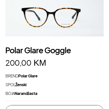
Polar Glare Goggle
KM
200,00
BREND
Polar Glare
SPOL
Ženski
BOJA
Narandžasta