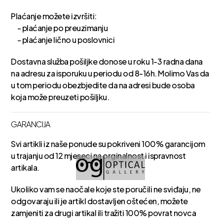
Plaćanje možete izvršiti:
- plaćanje po preuzimanju
- plaćanje lično u poslovnici
Dostavna služba pošiljke donose u roku 1-3 radna dana
na adresu za isporuku u periodu od 8-16h. Molimo Vas da
u tom periodu obezbjedite da na adresi bude osoba
koja može preuzeti pošiljku.
GARANCIJA
Svi artikli iz naše ponude su pokriveni 100% garancijom
u trajanju od 12 mjeseci na orginalnost i ispravnost
artikala.
Ukoliko vam se naočale koje ste poručili ne sviđaju, ne
odgovaraju ili je artikl dostavljen oštećen, možete
zamjeniti za drugi artikal ili tražiti 100% povrat novca