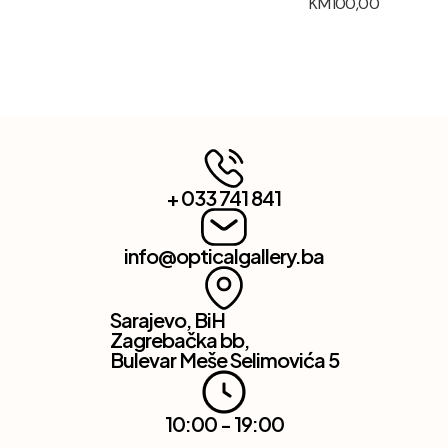
KM
100,00
+ 033 741 841
info@opticalgallery.ba
Sarajevo, BiH
Zagrebačka bb,
Bulevar Meše Selimovića 5
10:00 - 19:00