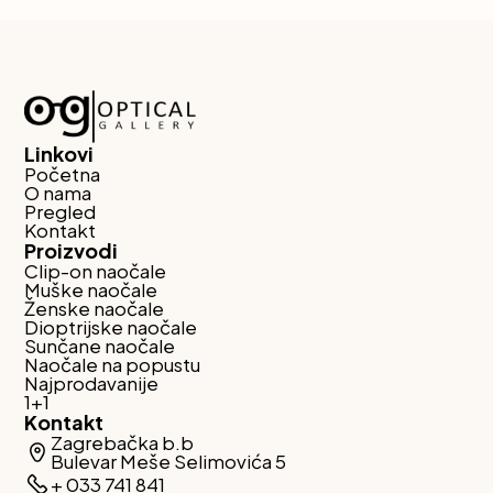
Linkovi
Početna
O nama
Pregled
Kontakt
Proizvodi
Clip-on naočale
Muške naočale
Ženske naočale
Dioptrijske naočale
Sunčane naočale
Naočale na popustu
Najprodavanije
1+1
Kontakt
Zagrebačka b.b
Bulevar Meše Selimovića 5
+ 033 741 841