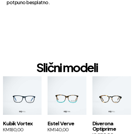
potpuno besplatno.
Slični modeli
1+1
1+1
Kubik Vortex
Estel Verve
Diverona
Optiprime
KM
180,00
KM
140,00