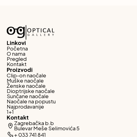
Linkovi
Početna
O nama
Pregled
Kontakt
Proizvodi
Clip-on naočale
Muške naočale
Ženske naočale
Dioptrijske naočale
Sunčane naočale
Naočale na popustu
Najprodavanije
1+1
Kontakt
Zagrebačka b.b
Bulevar Meše Selimovića 5
+ 033 741 841