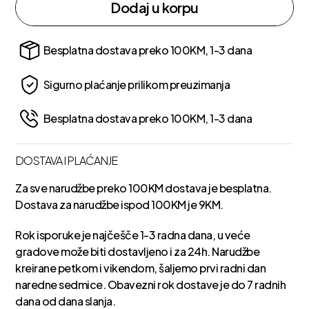
Dodaj u korpu
Besplatna dostava preko 100KM, 1-3 dana
Sigurno plaćanje prilikom preuzimanja
Besplatna dostava preko 100KM, 1-3 dana
DOSTAVA I PLAĆANJE
Za sve narudžbe preko 100KM dostava je besplatna.
Dostava za narudžbe ispod 100KM je 9KM.
Rok isporuke je najčešče 1-3 radna dana, u veće
gradove može biti dostavljeno i za 24h. Narudžbe
kreirane petkom i vikendom, šaljemo prvi radni dan
naredne sedmice. Obavezni rok dostave je do 7 radnih
dana od dana slanja.