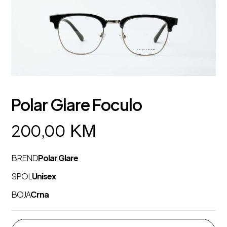
Polar Glare Foculo
KM
200,00
BREND
Polar Glare
SPOL
Unisex
BOJA
Crna