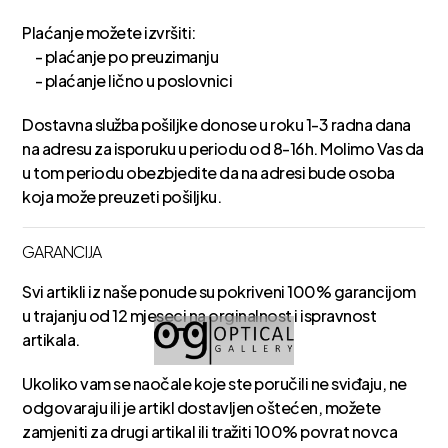
Plaćanje možete izvršiti:
- plaćanje po preuzimanju
- plaćanje lično u poslovnici
Dostavna služba pošiljke donose u roku 1-3 radna dana
na adresu za isporuku u periodu od 8-16h. Molimo Vas da
u tom periodu obezbjedite da na adresi bude osoba
koja može preuzeti pošiljku.
GARANCIJA
Svi artikli iz naše ponude su pokriveni 100% garancijom
u trajanju od 12 mjeseci na orginalnost i ispravnost
artikala.
Ukoliko vam se naočale koje ste poručili ne sviđaju, ne
odgovaraju ili je artikl dostavljen oštećen, možete
zamjeniti za drugi artikal ili tražiti 100% povrat novca