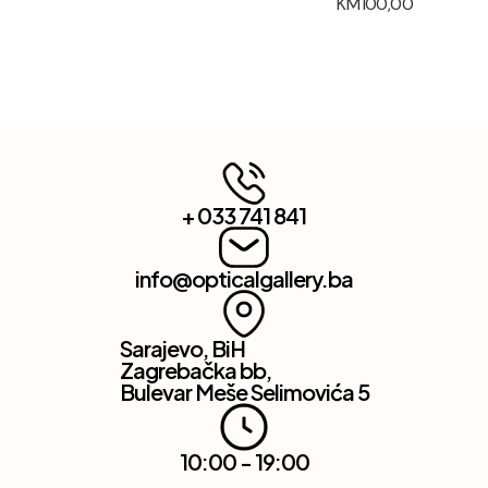
KM
100,00
+ 033 741 841
info@opticalgallery.ba
Sarajevo, BiH
Zagrebačka bb,
Bulevar Meše Selimovića 5
10:00 - 19:00